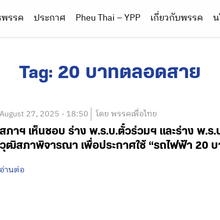
ารพรรค
ประกาศ
Pheu Thai – YPP
เกี่ยวกับพรรค
น
Tag:
20 บาทตลอดสาย
August 27, 2025 - 18:50
โดย พรรคเพื่อไทย
สภาฯ เห็นชอบ ร่าง พ.ร.บ.ตั๋วร่วมฯ และร่าง พ.ร.
วุฒิสภาพิจารณา เพื่อประกาศใช้ “รถไฟฟ้า 20 บา
อ่านต่อ