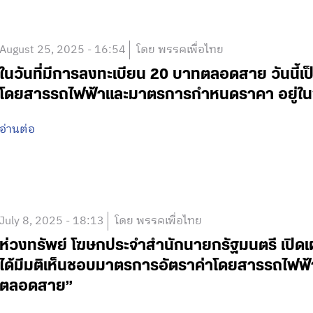
August 25, 2025 - 16:54
โดย พรรคเพื่อไทย
ในวันที่มีการลงทะเบียน 20 บาทตลอดสาย วันนี้เ
โดยสารรถไฟฟ้าและมาตรการกำหนดราคา อยู่ในช
อ่านต่อ
July 8, 2025 - 18:13
โดย พรรคเพื่อไทย
ห่วงทรัพย์ โฆษกประจำสำนักนายกรัฐมนตรี เปิดเผ
ได้มีมติเห็นชอบมาตรการอัตราค่าโดยสารรถไฟฟ้
ตลอดสาย”