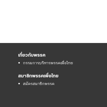
เกี่ยวกับพรรค
กรรมการบริหารพรรคเพื่อไทย
สมาชิกพรรคเพื่อไทย
สมัครสมาชิกพรรค