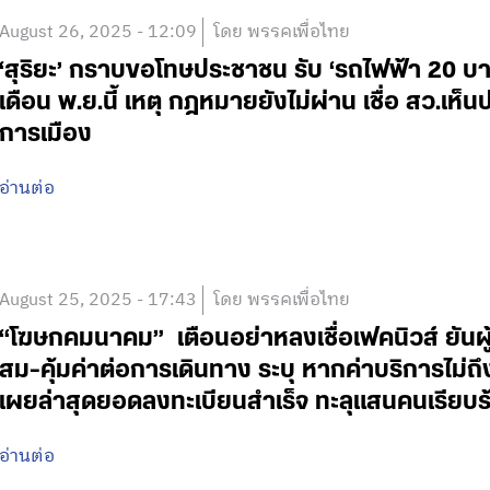
August 26, 2025 - 12:09
โดย พรรคเพื่อไทย
‘สุริยะ’ กราบขอโทษประชาชน รับ ‘รถไฟฟ้า 20 บ
เดือน พ.ย.นี้ เหตุ กฎหมายยังไม่ผ่าน เชื่อ สว.เห็
การเมือง
อ่านต่อ
August 25, 2025 - 17:43
โดย พรรคเพื่อไทย
“โฆษกคมนาคม” เตือนอย่าหลงเชื่อเฟคนิวส์ ยันผู้
สม-คุ้มค่าต่อการเดินทาง ระบุ หากค่าบริการไม่ถ
เผยล่าสุดยอดลงทะเบียนสำเร็จ ทะลุแสนคนเรียบร
อ่านต่อ