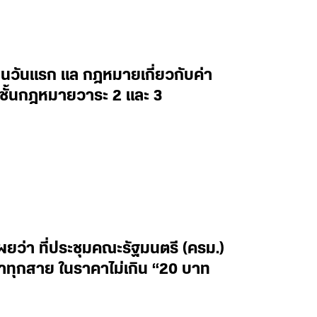
ป็นวันแรก แล กฎหมายเกี่ยวกับค่า
ั้นกฎหมายวาระ 2 และ 3
ยว่า ที่ประชุมคณะรัฐมนตรี (ครม.)
าทุกสาย ในราคาไม่เกิน “20 บาท