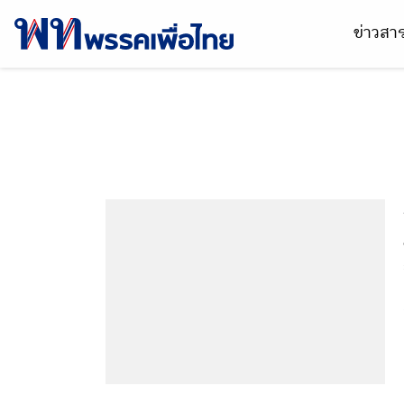
ข่าวส