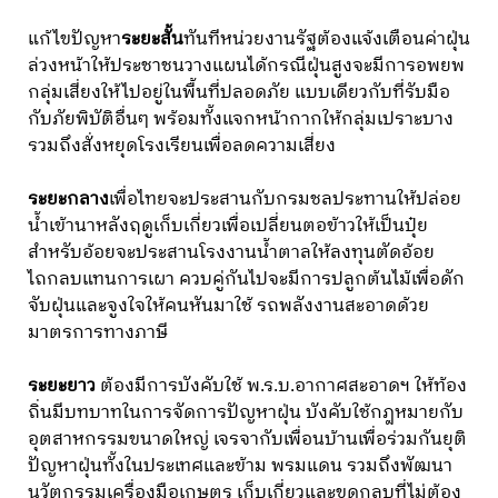
แก้ไขปัญหา
ระยะสั้น
ทันทีหน่วยงานรัฐต้องแจ้งเตือนค่าฝุ่น
ล่วงหน้าให้ประชาชนวางแผนได้กรณีฝุ่นสูงจะมีการอพยพ
กลุ่มเสี่ยงให้ไปอยู่ในพื้นที่ปลอดภัย แบบเดียวกับที่รับมือ
กับภัยพิบัติอื่นๆ พร้อมทั้งแจกหน้ากากให้กลุ่มเปราะบาง
รวมถึงสั่งหยุดโรงเรียนเพื่อลดความเสี่ยง
ระยะกลาง
เพื่อไทยจะประสานกับกรมชลประทานให้ปล่อย
น้ำเข้านาหลังฤดูเก็บเกี่ยวเพื่อเปลี่ยนตอข้าวให้เป็นปุ๋ย
สำหรับอ้อยจะประสานโรงงานน้ำตาลให้ลงทุนตัดอ้อย
ไถกลบแทนการเผา ควบคู่กันไปจะมีการปลูกต้นไม้เพื่อดัก
จับฝุ่นและจูงใจให้คนหันมาใช้ รถพลังงานสะอาดด้วย
มาตรการทางภาษี
ระยะยาว
ต้องมีการบังคับใช้ พ.ร.บ.อากาศสะอาดฯ ให้ท้อง
ถิ่นมีบทบาทในการจัดการปัญหาฝุ่น บังคับใช้กฎหมายกับ
อุตสาหกรรมขนาดใหญ่ เจรจากับเพื่อนบ้านเพื่อร่วมกันยุติ
ปัญหาฝุ่นทั้งในประเทศและข้าม พรมแดน รวมถึงพัฒนา
นวัตกรรมเครื่องมือเกษตร เก็บเกี่ยวและขุดกลบที่ไม่ต้อง