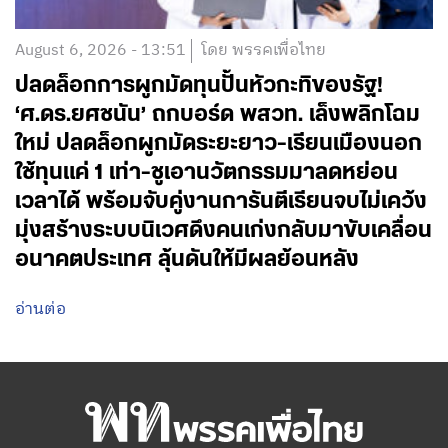
August 6, 2026 - 13:51
โดย พรรคเพื่อไทย
ปลดล็อกการผูกมัดทุนปั้นหัวกะทิของรัฐ!
‘ศ.ดร.ยศชนัน’ ถกบอร์ด พสวท. เล็งพลิกโฉม
ใหม่ ปลดล็อกผูกมัดระยะยาว-เรียนเมืองนอก
ใช้ทุนแค่ 1 เท่า-ชูเอานวัตกรรมมาลดหย่อน
เวลาได้ พร้อมจับคู่งานการันตีเรียนจบไม่เคว้ง
มุ่งสร้างระบบนิเวศดึงคนเก่งกลับมาขับเคลื่อน
อนาคตประเทศ ลุ้นดันให้มีผลย้อนหลัง
อ่านต่อ