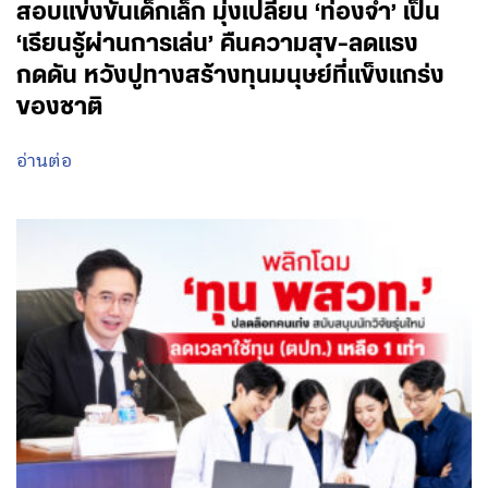
สอบแข่งขันเด็กเล็ก มุ่งเปลี่ยน ‘ท่องจำ’ เป็น
‘เรียนรู้ผ่านการเล่น’ คืนความสุข-ลดแรง
กดดัน หวังปูทางสร้างทุนมนุษย์ที่แข็งแกร่ง
ของชาติ
อ่านต่อ