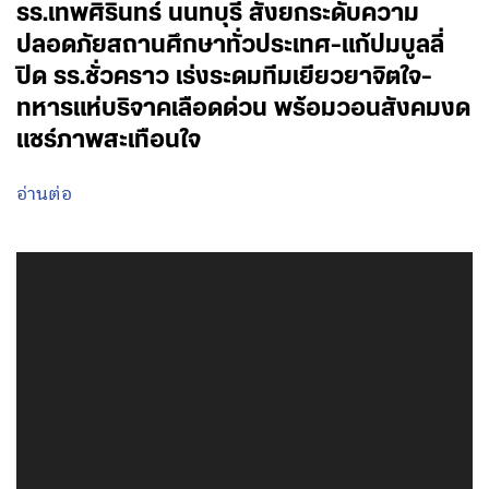
รร.เทพศิรินทร์ นนทบุรี สั่งยกระดับความ
ปลอดภัยสถานศึกษาทั่วประเทศ-แก้ปมบูลลี่
ปิด รร.ชั่วคราว เร่งระดมทีมเยียวยาจิตใจ-
ทหารแห่บริจาคเลือดด่วน พร้อมวอนสังคมงด
แชร์ภาพสะเทือนใจ
อ่านต่อ