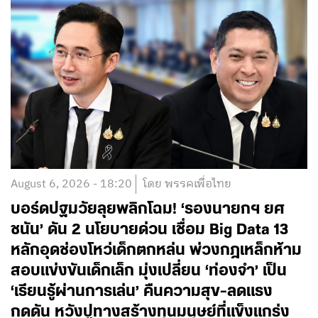
August 6, 2026 - 18:20
โดย พรรคเพื่อไทย
บอร์ดปฐมวัยลุยพลิกโฉม! ‘รองนายกฯ ยศ
ชนัน’ ดัน 2 นโยบายด่วน เชื่อม Big Data 13
หลักอุดช่องโหว่เด็กตกหล่น พ่วงกฎเหล็กห้าม
สอบแข่งขันเด็กเล็ก มุ่งเปลี่ยน ‘ท่องจำ’ เป็น
‘เรียนรู้ผ่านการเล่น’ คืนความสุข-ลดแรง
กดดัน หวังปูทางสร้างทุนมนุษย์ที่แข็งแกร่ง