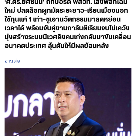
‘ศ.ดร.ยศชนัน’ ถกบอร์ด พสวท. เล็งพลิกโฉม
ใหม่ ปลดล็อกผูกมัดระยะยาว-เรียนเมืองนอก
ใช้ทุนแค่ 1 เท่า-ชูเอานวัตกรรมมาลดหย่อน
เวลาได้ พร้อมจับคู่งานการันตีเรียนจบไม่เคว้ง
มุ่งสร้างระบบนิเวศดึงคนเก่งกลับมาขับเคลื่อน
อนาคตประเทศ ลุ้นดันให้มีผลย้อนหลัง
อ่านต่อ