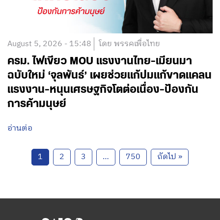
August 5, 2026 - 15:48
โดย พรรคเพื่อไทย
ครม. ไฟเขียว MOU แรงงานไทย-เมียนมา
ฉบับใหม่ ‘จุลพันธ์’ เผยช่วยแก้ปมแก้ขาดแคลน
แรงงาน-หนุนเศรษฐกิจโตต่อเนื่อง-ป้องกัน
การค้ามนุษย์
อ่านต่อ
1
2
3
…
750
ถัดไป »