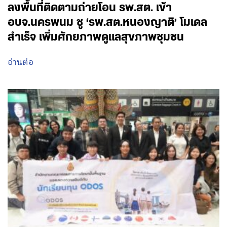
ลงพื้นที่ติดตามถ่ายโอน รพ.สต. เข้า
อบจ.นครพนม ชู ‘รพ.สต.หนองญาติ’ โมเดล
สำเร็จ เพิ่มศักยภาพดูแลสุขภาพชุมชน
อ่านต่อ