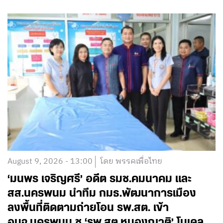
August 9, 2026 - 13:00
โดย พรรคเพื่อไทย
‘มนพร เจริญศรี’ อดีต รมช.คมนาคม และ
สส.นครพนม นำทีม กมธ.พัฒนาการเมือง
ลงพื้นที่ติดตามถ่ายโอน รพ.สต. เข้า
อบจ.นครพนม ชู ‘รพ.สต.หนองญาติ’ โมเดล