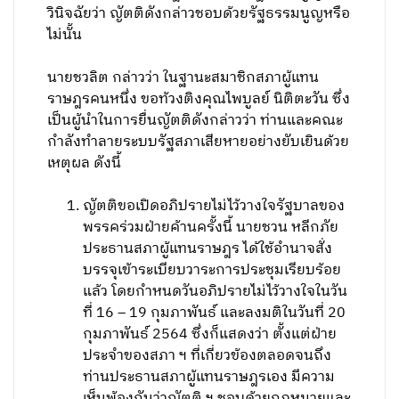
วินิจฉัยว่า ญัตติดังกล่าวชอบด้วยรัฐธรรมนูญหรือ
ไม่นั้น
นายชวลิต กล่าวว่า ในฐานะสมาชิกสภาผู้แทน
ราษฎรคนหนึ่ง ขอท้วงติงคุณไพบูลย์ นิติตะวัน ซึ่ง
เป็นผู้นำในการยื่นญัตติดังกล่าวว่า ท่านและคณะ
กำลังทำลายระบบรัฐสภาเสียหายอย่างยับเยินด้วย
เหตุผล ดังนี้
ญัตติขอเปิดอภิปรายไม่ไว้วางใจรัฐบาลของ
พรรคร่วมฝ่ายค้านครั้งนี้ นายชวน หลีกภัย
ประธานสภาผู้แทนราษฎร ได้ใช้อำนาจสั่ง
บรรจุเข้าระเบียบวาระการประชุมเรียบร้อย
แล้ว โดยกำหนดวันอภิปรายไม่ไว้วางใจในวัน
ที่ 16 – 19 กุมภาพันธ์ และลงมติในวันที่ 20
กุมภาพันธ์ 2564 ซึ่งก็แสดงว่า ตั้งแต่ฝ่าย
ประจำของสภา ฯ ที่เกี่ยวข้องตลอดจนถึง
ท่านประธานสภาผู้แทนราษฎรเอง มีความ
เห็นพ้องกันว่าญัตติ ฯ ชอบด้วยกฎหมายและ