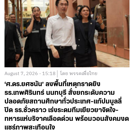
August 7, 2026 - 15:18
โดย พรรคเพื่อไทย
‘ศ.ดร.ยศชนัน’ ลงพื้นที่เหตุกราดยิง
รร.เทพศิรินทร์ นนทบุรี สั่งยกระดับความ
ปลอดภัยสถานศึกษาทั่วประเทศ-แก้ปมบูลลี่
ปิด รร.ชั่วคราว เร่งระดมทีมเยียวยาจิตใจ-
ทหารแห่บริจาคเลือดด่วน พร้อมวอนสังคมงด
แชร์ภาพสะเทือนใจ