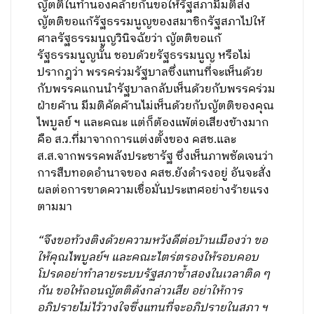
ญัตติในทำนองคล้ายกันขอให้รัฐสภามีมติส่ง
ญัตติขอแก้รัฐธรรมนูญของสมาชิกรัฐสภาไปให้
ศาลรัฐธรรมนูญวินิจฉัยว่า ญัตติขอแก้
รัฐธรรมนูญนั้น ชอบด้วยรัฐธรรมนูญ หรือไม่
ปรากฎว่า พรรคร่วมรัฐบาลซึ่งแทนที่จะเห็นด้วย
กับพรรคแกนนำรัฐบาลกลับเห็นด้วยกับพรรคร่วม
ฝ่ายค้าน มีมติคัดค้านไม่เห็นด้วยกับญัตติของคุณ
ไพบูลย์ ฯ และคณะ แต่ก็ต้องแพ้ต่อเสียงข้างมาก
คือ ส.ว.ที่มาจากการแต่งตั้งของ คสช.และ
ส.ส.จากพรรคพลังประชารัฐ ซึ่งเห็นภาพชัดเจนว่า
การสืบทอดอำนาจของ คสช.ยังดำรงอยู่ อันจะสั่ง
ผลต่อการขาดความเชื่อมั่นประเทศอย่างร้ายแรง
ตามมา
“จึงขอท้วงติงด้วยความหวังดีต่อบ้านเมืองว่า ขอ
ให้คุณไพบูลย์ฯ และคณะไตร่ตรองให้รอบคอบ
โปรดอย่าทำลายระบบรัฐสภาซ้ำสองในเวลาติด ๆ
กัน ขอให้ถอนญัตติดังกล่าวเสีย อย่าให้การ
อภิปรายไม่ไว้วางใจซึ่งแทนที่จะอภิปรายในสภา ฯ