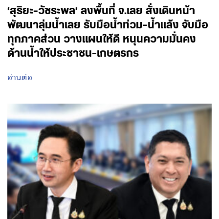
‘สุริยะ-วัชระพล’ ลงพื้นที่ จ.เลย สั่งเดินหน้า
พัฒนาลุ่มน้ำเลย รับมือน้ำท่วม-น้ำแล้ง จับมือ
ทุกภาคส่วน วางแผนให้ดี หนุนความมั่นคง
ด้านน้ำให้ประชาชน-เกษตรกร
อ่านต่อ