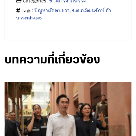
Categories:
ข่าวสารจากพรรค
Tags:
ปัญหาผักตบชวา
,
ร.ต.อ.วัฒนรักษ์ อำ
นรรฆสรเดช
บทความที่เกี่ยวข้อง