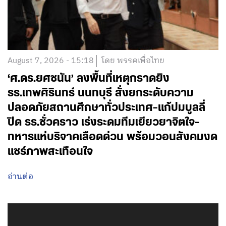
August 7, 2026 - 15:18
โดย พรรคเพื่อไทย
‘ศ.ดร.ยศชนัน’ ลงพื้นที่เหตุกราดยิง
รร.เทพศิรินทร์ นนทบุรี สั่งยกระดับความ
ปลอดภัยสถานศึกษาทั่วประเทศ-แก้ปมบูลลี่
ปิด รร.ชั่วคราว เร่งระดมทีมเยียวยาจิตใจ-
ทหารแห่บริจาคเลือดด่วน พร้อมวอนสังคมงด
แชร์ภาพสะเทือนใจ
อ่านต่อ