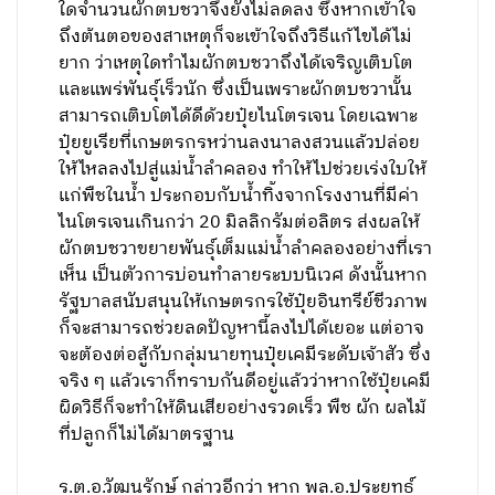
ใดจำนวนผักตบชวาจึงยังไม่ลดลง ซึ่งหากเข้าใจ
ถึงต้นตอของสาเหตุก็จะเข้าใจถึงวิธีแก้ไขได้ไม่
ยาก ว่าเหตุใดทำไมผักตบชวาถึงได้เจริญเติบโต
และแพร่พันธุ์เร็วนัก ซึ่งเป็นเพราะผักตบชวานั้น
สามารถเติบโตได้ดีด้วยปุ๋ยไนโตรเจน โดยเฉพาะ
ปุ๋ยยูเรียที่เกษตรกรหว่านลงนาลงสวนแล้วปล่อย
ให้ไหลลงไปสู่แม่น้ำลำคลอง ทำให้ไปช่วยเร่งใบให้
แก่พืชในน้ำ ประกอบกับน้ำทิ้งจากโรงงานที่มีค่า
ไนโตรเจนเกินกว่า 20 มิลลิกรัมต่อลิตร ส่งผลให้
ผักตบชวาขยายพันธุ์เต็มแม่น้ำลำคลองอย่างที่เรา
เห็น เป็นตัวการบ่อนทำลายระบบนิเวศ ดังนั้นหาก
รัฐบาลสนับสนุนให้เกษตรกรใช้ปุ๋ยอินทรีย์ชีวภาพ
ก็จะสามารถช่วยลดปัญหานี้ลงไปได้เยอะ แต่อาจ
จะต้องต่อสู้กับกลุ่มนายทุนปุ๋ยเคมีระดับเจ้าสัว ซึ่ง
จริง ๆ แล้วเราก็ทราบกันดีอยู่แล้วว่าหากใช้ปุ๋ยเคมี
ผิดวิธีก็จะทำให้ดินเสียอย่างรวดเร็ว พืช ผัก ผลไม้
ที่ปลูกก็ไม่ได้มาตรฐาน
ร.ต.อ.วัฒนรักษ์ กล่าวอีกว่า หาก พล.อ.ประยุทธ์