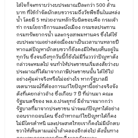
ใส่ใจก็จะทราบว่างบประมาณปีละกว่า 500 ล้าน
บาท ที่ใช้กำจัดผักตบชวารวมถึงวัชพืชอื่นในแหล่ง
น้ำ โดยมี 5 หน่วยงานหลักรับผิดชอบคือ กรมเจ้า
ท่า กรมโยธาธิการและผังเมือง กรมชลประทาน
กรมทรัพยากรน้ำ และกรุงเทพมหานคร ซึ่งได้ใช้
งบประมาณอย่างต่อเนื่องมาเป็นเวลานานหลายปี
หากแต่ปัญหาผักตบชวาก็ยังคงมีให้พบเห็นอยู่ใน
ทุกวัน ซึ่งจนถึงทุกวันนี้ก็ยังไม่มีวี่แววว่าปัญหาดัง
กล่าวจะหมดไป จนทำให้ประชาชนเริ่มสงสัยว่างบ
ประมาณที่ได้มาจากภาษีประชาชนนั้น ได้ใช้ไป
อย่างคุ้มค่าจริงหรือไม่อย่างไร หากรัฐบาลมี
เจตนารมณ์ที่ต้องการแก้ไขปัญหานี้อย่างจริงจัง
ดังที่เคยกล่าวอ้าง ซึ่งเกือบ 7 ปี ที่ผ่านมา คณะ
รัฐมนตรีของ พล.อ.ประยุทธ์ มีอำนาจมากกว่า
รัฐบาลที่มาจากประชาชน น่าจะแก้ปัญหาได้อย่าง
ถอนรากถอนโคน ซึ่งถ้าหากแก้ไขปัญหาได้ก็คง
ไม่มีใครตำหนิ และประเทศไทยเราก็คงไม่มีผักตบ
ชวาให้เห็นตามแม่น้ำลำคลองอีกต่อไป ดังนั้นทาง