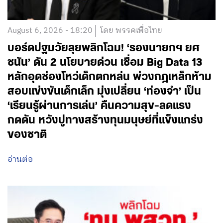
August 6, 2026 - 18:20
โดย พรรคเพื่อไทย
บอร์ดปฐมวัยลุยพลิกโฉม! ‘รองนายกฯ ยศ
ชนัน’ ดัน 2 นโยบายด่วน เชื่อม Big Data 13
หลักอุดช่องโหว่เด็กตกหล่น พ่วงกฎเหล็กห้าม
สอบแข่งขันเด็กเล็ก มุ่งเปลี่ยน ‘ท่องจำ’ เป็น
‘เรียนรู้ผ่านการเล่น’ คืนความสุข-ลดแรง
กดดัน หวังปูทางสร้างทุนมนุษย์ที่แข็งแกร่ง
ของชาติ
อ่านต่อ