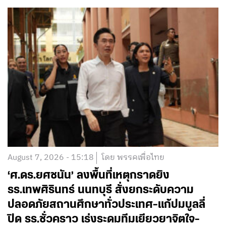
August 7, 2026 - 15:18
โดย พรรคเพื่อไทย
‘ศ.ดร.ยศชนัน’ ลงพื้นที่เหตุกราดยิง
รร.เทพศิรินทร์ นนทบุรี สั่งยกระดับความ
ปลอดภัยสถานศึกษาทั่วประเทศ-แก้ปมบูลลี่
ปิด รร.ชั่วคราว เร่งระดมทีมเยียวยาจิตใจ-