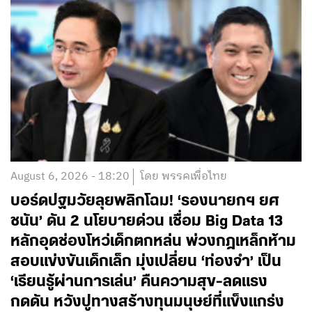
August 6, 2026 - 18:20
โดย พรรคเพื่อไทย
บอร์ดปฐมวัยลุยพลิกโฉม! ‘รองนายกฯ ยศ
ชนัน’ ดัน 2 นโยบายด่วน เชื่อม Big Data 13
หลักอุดช่องโหว่เด็กตกหล่น พ่วงกฎเหล็กห้าม
สอบแข่งขันเด็กเล็ก มุ่งเปลี่ยน ‘ท่องจำ’ เป็น
‘เรียนรู้ผ่านการเล่น’ คืนความสุข-ลดแรง
กดดัน หวังปูทางสร้างทุนมนุษย์ที่แข็งแกร่ง