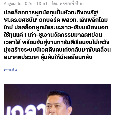
August 6, 2026 - 13:51
โดย พรรคเพื่อไทย
ปลดล็อกการผูกมัดทุนปั้นหัวกะทิของรัฐ!
‘ศ.ดร.ยศชนัน’ ถกบอร์ด พสวท. เล็งพลิกโฉม
ใหม่ ปลดล็อกผูกมัดระยะยาว-เรียนเมืองนอก
ใช้ทุนแค่ 1 เท่า-ชูเอานวัตกรรมมาลดหย่อน
เวลาได้ พร้อมจับคู่งานการันตีเรียนจบไม่เคว้ง
มุ่งสร้างระบบนิเวศดึงคนเก่งกลับมาขับเคลื่อน
อนาคตประเทศ ลุ้นดันให้มีผลย้อนหลัง
อ่านต่อ