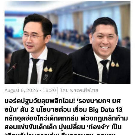
August 6, 2026 - 18:20
โดย พรรคเพื่อไทย
บอร์ดปฐมวัยลุยพลิกโฉม! ‘รองนายกฯ ยศ
ชนัน’ ดัน 2 นโยบายด่วน เชื่อม Big Data 13
หลักอุดช่องโหว่เด็กตกหล่น พ่วงกฎเหล็กห้าม
สอบแข่งขันเด็กเล็ก มุ่งเปลี่ยน ‘ท่องจำ’ เป็น