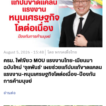
August 5, 2026 - 15:48
โดย พรรคเพื่อไทย
ครม. ไฟเขียว MOU แรงงานไทย-เมียนมา
ฉบับใหม่ ‘จุลพันธ์’ เผยช่วยแก้ปมแก้ขาดแคลน
แรงงาน-หนุนเศรษฐกิจโตต่อเนื่อง-ป้องกัน
การค้ามนุษย์
อ่านต่อ