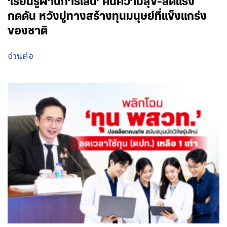
‘เรียนรู้ผ่านการเล่น’ คืนความสุข-ลดแรง
กดดัน หวังปูทางสร้างทุนมนุษย์ที่แข็งแกร่ง
ของชาติ
อ่านต่อ