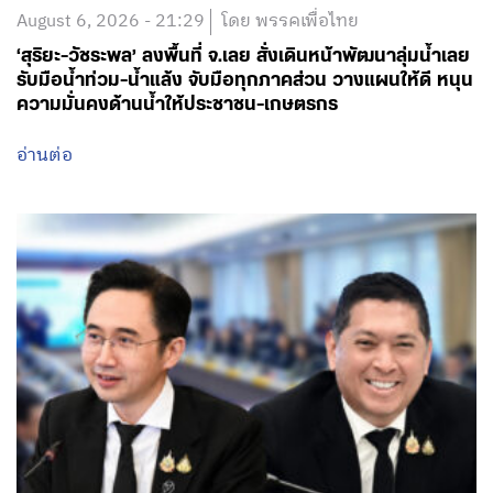
August 6, 2026 - 21:29
โดย พรรคเพื่อไทย
‘สุริยะ-วัชระพล’ ลงพื้นที่ จ.เลย สั่งเดินหน้าพัฒนาลุ่มน้ำเลย
รับมือน้ำท่วม-น้ำแล้ง จับมือทุกภาคส่วน วางแผนให้ดี หนุน
ความมั่นคงด้านน้ำให้ประชาชน-เกษตรกร
อ่านต่อ