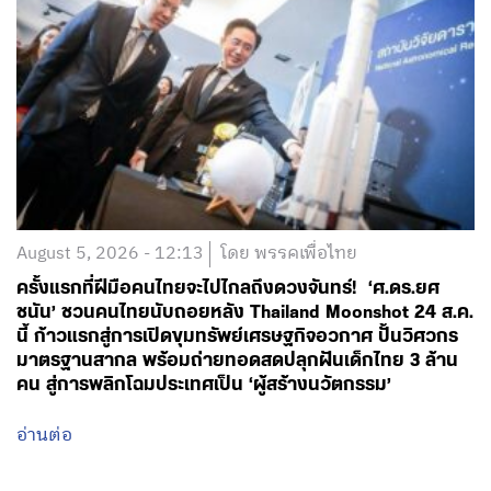
August 5, 2026 - 12:13
โดย พรรคเพื่อไทย
ครั้งแรกที่ฝีมือคนไทยจะไปไกลถึงดวงจันทร์! ‘ศ.ดร.ยศ
ชนัน’ ชวนคนไทยนับถอยหลัง Thailand Moonshot 24 ส.ค.
นี้ ก้าวแรกสู่การเปิดขุมทรัพย์เศรษฐกิจอวกาศ ปั้นวิศวกร
มาตรฐานสากล พร้อมถ่ายทอดสดปลุกฝันเด็กไทย 3 ล้าน
คน สู่การพลิกโฉมประเทศเป็น ‘ผู้สร้างนวัตกรรม’
อ่านต่อ