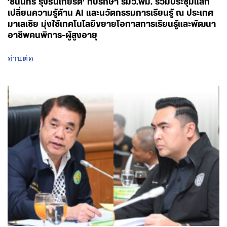
‘ชนินทร์ รุ่งธนเกียรติ’ ที่ปรึกษา รมว.พม. ร่วมประชุมแลก
เปลี่ยนความรู้ด้าน AI และนวัตกรรมการเรียนรู้ ณ ประเทศ
มาเลเซีย มุ่งใช้เทคโนโลยีขยายโอกาสการเรียนรู้และพัฒนา
อาชีพคนพิการ-ผู้สูงอายุ
อ่านต่อ