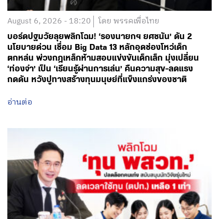
August 6, 2026 - 18:20
โดย พรรคเพื่อไทย
บอร์ดปฐมวัยลุยพลิกโฉม! ‘รองนายกฯ ยศชนัน’ ดัน 2
นโยบายด่วน เชื่อม Big Data 13 หลักอุดช่องโหว่เด็ก
ตกหล่น พ่วงกฎเหล็กห้ามสอบแข่งขันเด็กเล็ก มุ่งเปลี่ยน
‘ท่องจำ’ เป็น ‘เรียนรู้ผ่านการเล่น’ คืนความสุข-ลดแรง
กดดัน หวังปูทางสร้างทุนมนุษย์ที่แข็งแกร่งของชาติ
อ่านต่อ