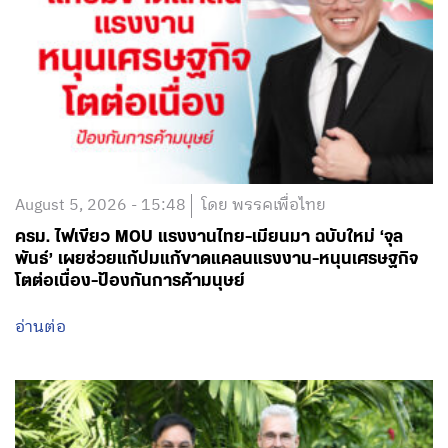
August 5, 2026 - 15:48
โดย พรรคเพื่อไทย
ครม. ไฟเขียว MOU แรงงานไทย-เมียนมา ฉบับใหม่ ‘จุล
พันธ์’ เผยช่วยแก้ปมแก้ขาดแคลนแรงงาน-หนุนเศรษฐกิจ
โตต่อเนื่อง-ป้องกันการค้ามนุษย์
อ่านต่อ