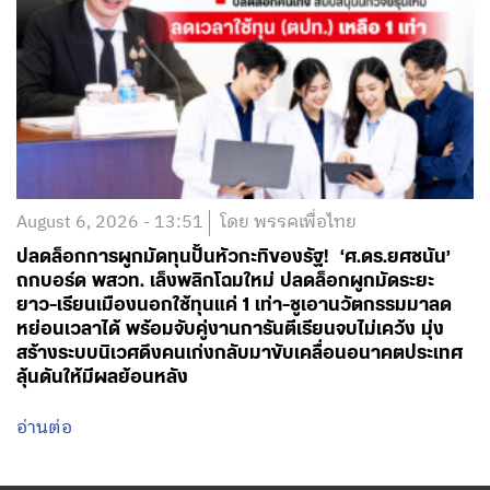
August 6, 2026 - 13:51
โดย พรรคเพื่อไทย
ปลดล็อกการผูกมัดทุนปั้นหัวกะทิของรัฐ! ‘ศ.ดร.ยศชนัน’
ถกบอร์ด พสวท. เล็งพลิกโฉมใหม่ ปลดล็อกผูกมัดระยะ
ยาว-เรียนเมืองนอกใช้ทุนแค่ 1 เท่า-ชูเอานวัตกรรมมาลด
หย่อนเวลาได้ พร้อมจับคู่งานการันตีเรียนจบไม่เคว้ง มุ่ง
สร้างระบบนิเวศดึงคนเก่งกลับมาขับเคลื่อนอนาคตประเทศ
ลุ้นดันให้มีผลย้อนหลัง
อ่านต่อ