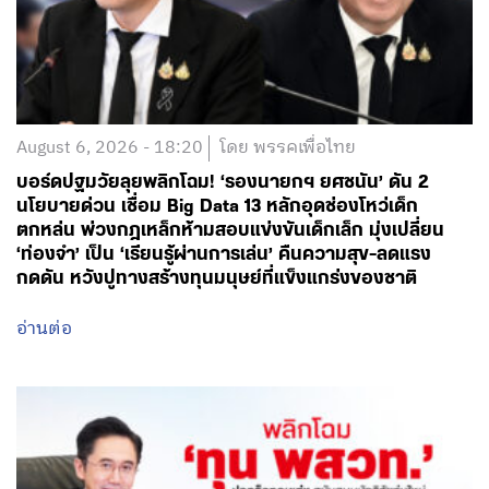
August 6, 2026 - 18:20
โดย พรรคเพื่อไทย
บอร์ดปฐมวัยลุยพลิกโฉม! ‘รองนายกฯ ยศชนัน’ ดัน 2
นโยบายด่วน เชื่อม Big Data 13 หลักอุดช่องโหว่เด็ก
ตกหล่น พ่วงกฎเหล็กห้ามสอบแข่งขันเด็กเล็ก มุ่งเปลี่ยน
‘ท่องจำ’ เป็น ‘เรียนรู้ผ่านการเล่น’ คืนความสุข-ลดแรง
กดดัน หวังปูทางสร้างทุนมนุษย์ที่แข็งแกร่งของชาติ
อ่านต่อ