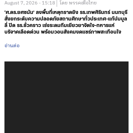
August 7, 2026 - 15:18
โดย พรรคเพื่อไทย
‘ศ.ดร.ยศชนัน’ ลงพื้นที่เหตุกราดยิง รร.เทพศิรินทร์ นนทบุรี
สั่งยกระดับความปลอดภัยสถานศึกษาทั่วประเทศ-แก้ปมบูล
ลี่ ปิด รร.ชั่วคราว เร่งระดมทีมเยียวยาจิตใจ-ทหารแห่
บริจาคเลือดด่วน พร้อมวอนสังคมงดแชร์ภาพสะเทือนใจ
อ่านต่อ