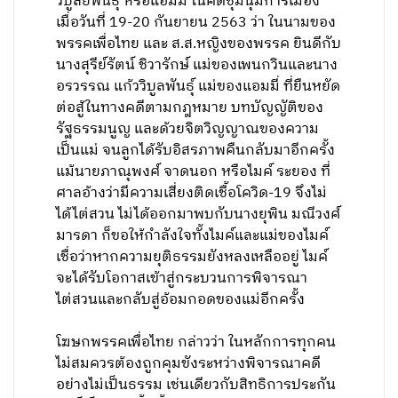
วิบูลย์พันธุ์ หรือแอมมี่ ในคดีชุมนุมการเมือง
เมื่อวันที่ 19-20 กันยายน 2563 ว่า ในนามของ
พรรคเพื่อไทย และ ส.ส.หญิงของพรรค ยินดีกับ
นางสุรีย์รัตน์ ชิวารักษ์ แม่ของเพนกวินและนาง
อรวรรณ แก้ววิบูลพันธุ์ แม่ของแอมมี่ ที่ยืนหยัด
ต่อสู้ในทางคดีตามกฎหมาย บทบัญญัติของ
รัฐธรรมนูญ และด้วยจิตวิญญาณของความ
เป็นแม่ จนลูกได้รับอิสรภาพคืนกลับมาอีกครั้ง
แม้นายภาณุพงศ์ จาดนอก หรือไมค์ ระยอง ที่
ศาลอ้างว่ามีความเสี่ยงติดเชื้อโควิด-19 จึงไม่
ได้ไต่สวน ไม่ได้ออกมาพบกับนางยุพิน มณีวงศ์
มารดา ก็ขอให้กำลังใจทั้งไมค์และแม่ของไมค์
เชื่อว่าหากความยุติธรรมยังหลงเหลืออยู่ ไมค์
จะได้รับโอกาสเข้าสู่กระบวนการพิจารณา
ไต่สวนและกลับสู่อ้อมกอดของแม่อีกครั้ง
โฆษกพรรคเพื่อไทย กล่าวว่า ในหลักการทุกคน
ไม่สมควรต้องถูกคุมขังระหว่างพิจารณาคดี
อย่างไม่เป็นธรรม เช่นเดียวกับสิทธิการประกัน