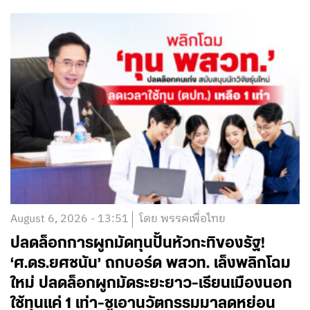
August 6, 2026 - 13:51
โดย พรรคเพื่อไทย
ปลดล็อกการผูกมัดทุนปั้นหัวกะทิของรัฐ!
‘ศ.ดร.ยศชนัน’ ถกบอร์ด พสวท. เล็งพลิกโฉม
ใหม่ ปลดล็อกผูกมัดระยะยาว-เรียนเมืองนอก
ใช้ทุนแค่ 1 เท่า-ชูเอานวัตกรรมมาลดหย่อน