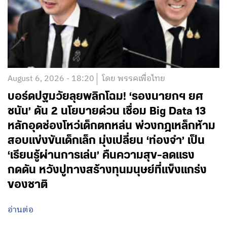
August 6, 2026 - 18:20
โดย พรรคเพื่อไทย
บอร์ดปฐมวัยลุยพลิกโฉม! ‘รองนายกฯ ยศ
ชนัน’ ดัน 2 นโยบายด่วน เชื่อม Big Data 13
หลักอุดช่องโหว่เด็กตกหล่น พ่วงกฎเหล็กห้าม
สอบแข่งขันเด็กเล็ก มุ่งเปลี่ยน ‘ท่องจำ’ เป็น
‘เรียนรู้ผ่านการเล่น’ คืนความสุข-ลดแรง
กดดัน หวังปูทางสร้างทุนมนุษย์ที่แข็งแกร่ง
ของชาติ
อ่านต่อ