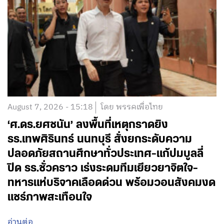
August 7, 2026 - 15:18
โดย พรรคเพื่อไทย
‘ศ.ดร.ยศชนัน’ ลงพื้นที่เหตุกราดยิง
รร.เทพศิรินทร์ นนทบุรี สั่งยกระดับความ
ปลอดภัยสถานศึกษาทั่วประเทศ-แก้ปมบูลลี่
ปิด รร.ชั่วคราว เร่งระดมทีมเยียวยาจิตใจ-
ทหารแห่บริจาคเลือดด่วน พร้อมวอนสังคมงด
แชร์ภาพสะเทือนใจ
อ่านต่อ