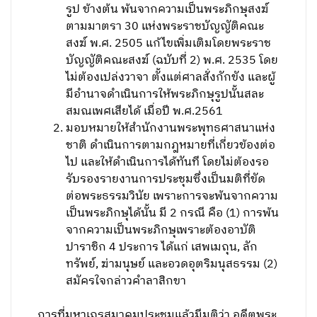
รูป ข้างต้น พ้นจากความเป็นพระภิกษุสงฆ์
ตามมาตรา 30 แห่งพระราชบัญญัติคณะ
สงฆ์ พ.ศ. 2505 แก้ไขเพิ่มเติมโดยพระราช
บัญญัติคณะสงฆ์ (ฉบับที่ 2) พ.ศ. 2535 โดย
ไม่ต้องเปล่งวาจา ตั้งแต่ศาลสั่งกักขัง และผู้
มีอำนาจดำเนินการให้พระภิกษุรูปนั้นสละ
สมณเพศเสียได้ เมื่อปี พ.ศ.2561
มอบหมายให้สำนักงานพระพุทธศาสนาแห่ง
ชาติ ดำเนินการตามกฎหมายที่เกี่ยวข้องต่อ
ไป และให้ดำเนินการได้ทันที โดยไม่ต้องรอ
รับรองรายงานการประชุมซึ่งเป็นมติที่ขัด
ต่อพระธรรมวินัย เพราะการจะพ้นจากความ
เป็นพระภิกษุได้นั้น มี 2 กรณี คือ (1) การพ้น
จากความเป็นพระภิกษุเพราะต้องอาบัติ
ปาราชิก 4 ประการ ได้แก่ เสพเมถุน, ลัก
ทรัพย์, ฆ่ามนุษย์ และอวดอุตริมนุสธรรม (2)
สมัครใจกล่าวคำลาสิกขา
การที่มหาเถรสมาคมประชุมแล้วมีมติว่า อดีตพระ