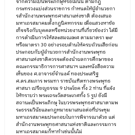
จากความเป็นพระภิกษุหรือไม่นั้น ตามกฎ
กระทรวงแบ่งส่วนราชการ กำหนดให้ผู้อํานวยกา
รสํานักงานพระพุทธศาสนาแห่งชาติ ต้องเสนอ
มหาเถรสมาคมตั้งกฎนิคหกรรม เพื่อแสวงหาข้อ
เท็จจริงกับบุคคลหรือหน่วยงานที่เกี่ยวข้องว่า ได้มี
การดําเนินการให้สละสมณเพศ ตามมาตรา ๒๙
หรือมาตรา 30 อย่างรอบด้านให้ครบถ้วนเสียก่อน
ประกอบกับผู้อำนวยการสำนักงานพระพุทธ
ศาสนาแห่งชาติควรจะต้องนําผลการศึกษาของ
คณะกรรมาธิการการศาสนาฯ และหนังสือความ
เห็นของ ศ.อาจารย์จำนงค์ ทองประเสริฐ
ศ.ดร.สมภาร พรมทา ราชบัณฑิตทางพระพุทธ
ศาสนา เปรียญธรรม 9 ประโยค ทั้ง 2 ท่าน ที่แจ้ง
ให้ทราบว่า พระเถระวัดสระเกศทั้ง 5 รูป ยังมี
สถานะเป็นพระภิกษุ ในบวรพระพุทธศาสนาตามพ
ระธรรมวินัยและกฎหมายมาเสนอต่อที่ประชุม
มหาเถรสมาคมประกอบในการพิจารณาด้วย แต่
สำนักงานพระพุทธศาสนาแห่งชาติและกรรมการ
มหาเถรสมาคมก็หาทําเช่นนั้นไม่