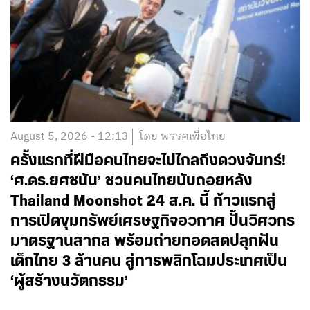
August 5, 2026 - 12:13
โดย พรรคเพื่อไทย
ครั้งแรกที่ฝีมือคนไทยจะไปไกลถึงดวงจันทร์!
‘ศ.ดร.ยศชนัน’ ชวนคนไทยนับถอยหลัง
Thailand Moonshot 24 ส.ค. นี้ ก้าวแรกสู่
การเปิดขุมทรัพย์เศรษฐกิจอวกาศ ปั้นวิศวกร
มาตรฐานสากล พร้อมถ่ายทอดสดปลุกฝัน
เด็กไทย 3 ล้านคน สู่การพลิกโฉมประเทศเป็น
‘ผู้สร้างนวัตกรรม’