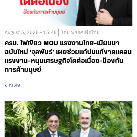
August 5, 2026 - 15:48
โดย พรรคเพื่อไทย
ครม. ไฟเขียว MOU แรงงานไทย-เมียนมา
ฉบับใหม่ ‘จุลพันธ์’ เผยช่วยแก้ปมแก้ขาดแคลน
แรงงาน-หนุนเศรษฐกิจโตต่อเนื่อง-ป้องกัน
การค้ามนุษย์
อ่านต่อ