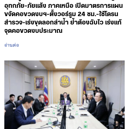
อุทกภัย-ภัยแล้ง ภาคเหนือ เปิดมาตรการแผน
ขจัดคอขวดงบฯ-ตั้งวอร์รูม 24 ชม.-ใช้โดรน
สำรวจ-เร่งขุดลอกลำน้ำ ย้ำต้องฉับไว เร่งแก้
จุดคอขวดงบประมาณ
อ่านต่อ