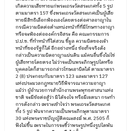
เกิดความเสียหายแก่พระเถระวัดสระเกศทั้ง 5 รูป
ตามมาตรา 157 ซึ่งพระเถระวัดสระเกศเป็นผู้เสีย
หายมีสิทธิเลือกฟ้องเองโดยตรงต่อศาลอาญาใน
กรณีความผิดต่อตําแหน่งหน้าที่ที่มีโทษทางอาญา
หรือจะฟ้องต่อองค์กรอิสระ คือ คณะกรรมการ
ป.ป.ช. ที่ทําหน้าที่ไต่สวน ชี้มูล ความผิดของเจ้า
หน้าที่ของรัฐก็ได้ อีกอย่างหนึ่ง ข้อเท็จจริงดัง
กล่าวเป็นความผิดอาญาแผ่นดิน แม้คนอื่นซึ่งไม่ใช่
ผู้เสียหายโดยตรง ไม่ว่าจะเป็นพระภิกษุรูปใดหรือ
บุคคลใดก็สามารถกล่าวโทษเอาผิดได้ ตามมาตรา
2 (8) ประกอบกับมาตรา 123 และมาตรา 127
แห่งประมวลกฎหมายวิธีพิจารณาความอาญา
แม้ว่า ผู้อํานวยการสํานักงานพระพุทธศาสนาแห่ง
ชาติ จะมีข้อต่อสู้ว่า มิได้จงใจ หรือมีเจตนา กระทํา
การดังกล่าว เพราะเข้าใจว่า พระเถระวัดสระเกศ
ทั้ง 5 รูป พ้นจากความเป็นพระภิกษุตามมาตรา
30 แห่งพระราชบัญญัติคณะสงฆ์ พ.ศ. 2505 ก็
ฟังไม่ขึ้น เพราะในการจะชี้ว่าพระรูปหนึ่งรูปใดพ้น