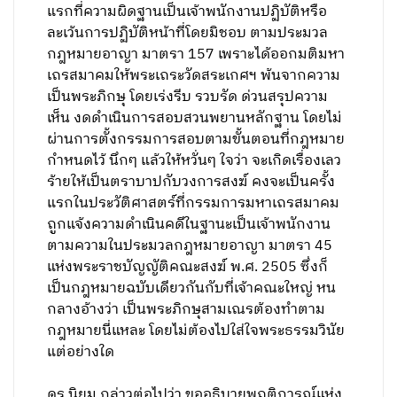
แรกที่ความผิดฐานเป็นเจ้าพนักงานปฏิบัติหรือ
ละเว้นการปฏิบัติหน้าที่โดยมิชอบ ตามประมวล
กฎหมายอาญา มาตรา 157 เพราะได้ออกมติมหา
เถรสมาคมให้พระเถระวัดสระเกศฯ พ้นจากความ
เป็นพระภิกษุ โดยเร่งรีบ รวบรัด ด่วนสรุปความ
เห็น งดดำเนินการสอบสวนพยานหลักฐาน โดยไม่
ผ่านการตั้งกรรมการสอบตามขั้นตอนที่กฎหมาย
กำหนดไว้ นึกๆ แล้วให้หวั่นๆ ใจว่า จะเกิดเรื่องเลว
ร้ายให้เป็นตราบาปกับวงการสงฆ์ คงจะเป็นครั้ง
แรกในประวัติศาสตร์ที่กรรมการมหาเถรสมาคม
ถูกแจ้งความดำเนินคดีในฐานะเป็นเจ้าพนักงาน
ตามความในประมวลกฎหมายอาญา มาตรา 45
แห่งพระราชบัญญัติคณะสงฆ์ พ.ศ. 2505 ซึ่งก็
เป็นกฎหมายฉบับเดียวกันกับที่เจ้าคณะใหญ่ หน
กลางอ้างว่า เป็นพระภิกษุสามเณรต้องทำตาม
กฎหมายนี่แหละ โดยไม่ต้องไปใส่ใจพระธรรมวินัย
แต่อย่างใด
ดร.นิยม กล่าวต่อไปว่า ขออธิบายพฤติการณ์แห่ง