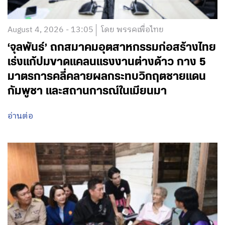
August 4, 2026 - 13:05
โดย พรรคเพื่อไทย
‘จุลพันธ์’ ถกสมาคมอุตสาหกรรมก่อสร้างไทย
เร่งแก้ปมขาดแคลนแรงงานต่างด้าว กาง 5
มาตรการคลี่คลายผลกระทบวิกฤตชายแดน
กัมพูชา และสถานการณ์ในเมียนมา
อ่านต่อ