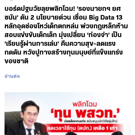
บอร์ดปฐมวัยลุยพลิกโฉม! ‘รองนายกฯ ยศ
ชนัน’ ดัน 2 นโยบายด่วน เชื่อม Big Data 13
หลักอุดช่องโหว่เด็กตกหล่น พ่วงกฎเหล็กห้าม
สอบแข่งขันเด็กเล็ก มุ่งเปลี่ยน ‘ท่องจำ’ เป็น
‘เรียนรู้ผ่านการเล่น’ คืนความสุข-ลดแรง
กดดัน หวังปูทางสร้างทุนมนุษย์ที่แข็งแกร่ง
ของชาติ
อ่านต่อ