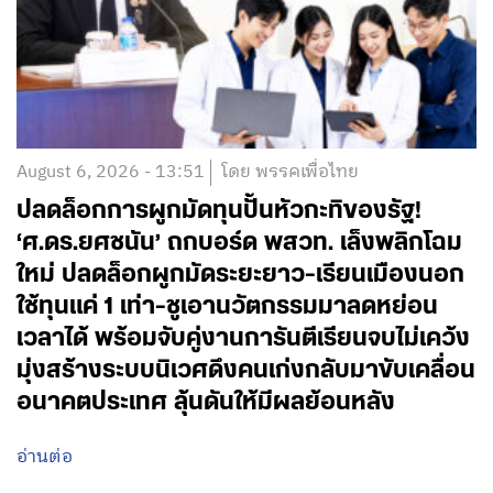
August 6, 2026 - 13:51
โดย พรรคเพื่อไทย
ปลดล็อกการผูกมัดทุนปั้นหัวกะทิของรัฐ!
‘ศ.ดร.ยศชนัน’ ถกบอร์ด พสวท. เล็งพลิกโฉม
ใหม่ ปลดล็อกผูกมัดระยะยาว-เรียนเมืองนอก
ใช้ทุนแค่ 1 เท่า-ชูเอานวัตกรรมมาลดหย่อน
เวลาได้ พร้อมจับคู่งานการันตีเรียนจบไม่เคว้ง
มุ่งสร้างระบบนิเวศดึงคนเก่งกลับมาขับเคลื่อน
อนาคตประเทศ ลุ้นดันให้มีผลย้อนหลัง
อ่านต่อ