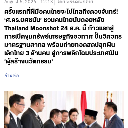
August 5, 2026 - 12:13
โดย พรรคเพื่อไทย
ครั้งแรกที่ฝีมือคนไทยจะไปไกลถึงดวงจันทร์!
‘ศ.ดร.ยศชนัน’ ชวนคนไทยนับถอยหลัง
Thailand Moonshot 24 ส.ค. นี้ ก้าวแรกสู่
การเปิดขุมทรัพย์เศรษฐกิจอวกาศ ปั้นวิศวกร
มาตรฐานสากล พร้อมถ่ายทอดสดปลุกฝัน
เด็กไทย 3 ล้านคน สู่การพลิกโฉมประเทศเป็น
‘ผู้สร้างนวัตกรรม’
อ่านต่อ