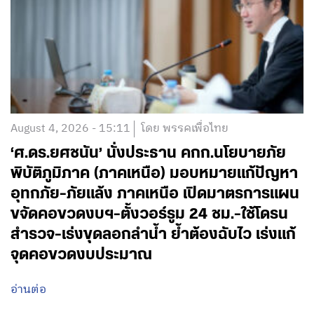
August 4, 2026 - 15:11
โดย พรรคเพื่อไทย
‘ศ.ดร.ยศชนัน’ นั่งประธาน คกก.นโยบายภัย
พิบัติภูมิภาค (ภาคเหนือ) มอบหมายแก้ปัญหา
อุทกภัย-ภัยแล้ง ภาคเหนือ เปิดมาตรการแผน
ขจัดคอขวดงบฯ-ตั้งวอร์รูม 24 ชม.-ใช้โดรน
สำรวจ-เร่งขุดลอกลำน้ำ ย้ำต้องฉับไว เร่งแก้
จุดคอขวดงบประมาณ
อ่านต่อ