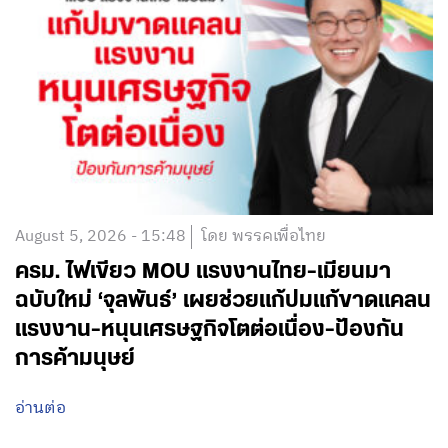
August 5, 2026 - 15:48
โดย พรรคเพื่อไทย
ครม. ไฟเขียว MOU แรงงานไทย-เมียนมา
ฉบับใหม่ ‘จุลพันธ์’ เผยช่วยแก้ปมแก้ขาดแคลน
แรงงาน-หนุนเศรษฐกิจโตต่อเนื่อง-ป้องกัน
การค้ามนุษย์
อ่านต่อ