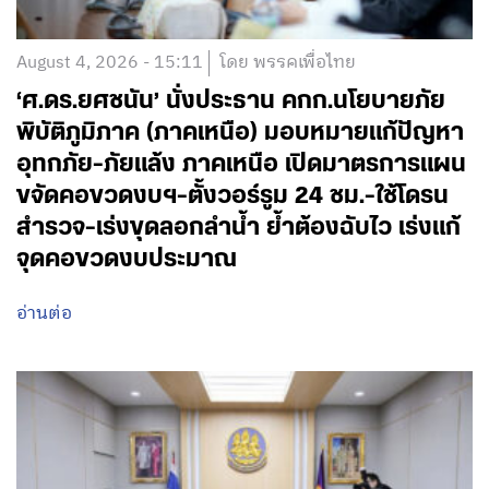
August 4, 2026 - 15:11
โดย พรรคเพื่อไทย
‘ศ.ดร.ยศชนัน’ นั่งประธาน คกก.นโยบายภัย
พิบัติภูมิภาค (ภาคเหนือ) มอบหมายแก้ปัญหา
อุทกภัย-ภัยแล้ง ภาคเหนือ เปิดมาตรการแผน
ขจัดคอขวดงบฯ-ตั้งวอร์รูม 24 ชม.-ใช้โดรน
สำรวจ-เร่งขุดลอกลำน้ำ ย้ำต้องฉับไว เร่งแก้
จุดคอขวดงบประมาณ
อ่านต่อ