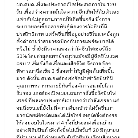
ผอ.ศบค.เพิ่งจะประกาศเปิดประเทศภายใน 120
วัน เพื่อสร้างความมั่นใจ ความฮึกเหิมให้กับตัวเอง
แต่กลับไม่ดูสถานการณ์ที่เกิดขึ้นจริง ซึ่งการ
ระบาดของเชื้อกลายพันธุ์ต้องการวัคซีนที่มี
ประสิทธิภาพ แต่วัคซีนที่มีอยู่อย่างซิโนแวคยังถูก
ตั้งคำถามว่าสามารถป้องกันการแพร่ระบาดได้
หรือไม่ ซ้ำยังมีราคาแพงกว่าวัคซีนไฟเซอร์ถึง
50% โดยล่าสุดแพทย์ระบุว่าแม้จะมีผู้ฉีดซิโนแวค
ครบ 2 เข็มยังติดเชื้อและเสียชีวิต จึงอาจต้อง
พิจารณาฉีดเข็ม 3 ซึ่งจะทำให้ภูมิคุ้มกันเพิ่มขึ้น
มาก ดังนั้น ศบค.จะต้องเร่งรัดนำเข้าวัคซีนที่มี
คุณภาพหลากหลายยี่ห้อที่องค์การอนามัยโลก
รับรอง และต้องเปิดเผยแผนการสั่งซื้อวัคซีนไฟ
เซอร์ ที่พลเอกประยุทธ์เคยบอกว่ากำลังเจรจา แต่
จนถึงขณะนี้ยังไม่มีความคืบหน้าว่าได้วัคซีนมา
มากน้อยเพียงใดและได้เมื่อไหร่ เหตุใดจึงต้องรอ
ให้ส่งมอบในไตรมาส 4 ทั้งที่ประเทศเพื่อนบ้าน
อย่างฟิลิปปินส์ เพิ่งสั่งซื้อไปเมื่อวันที่ 20 มิถุนายน
ที่ผ่านมาแต่มีกำหนดวันรับวัคซีนในเดือนสิงหาคม