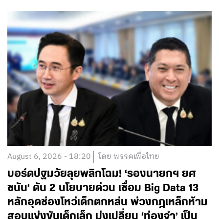
August 6, 2026 - 18:20
โดย พรรคเพื่อไทย
บอร์ดปฐมวัยลุยพลิกโฉม! ‘รองนายกฯ ยศ
ชนัน’ ดัน 2 นโยบายด่วน เชื่อม Big Data 13
หลักอุดช่องโหว่เด็กตกหล่น พ่วงกฎเหล็กห้าม
สอบแข่งขันเด็กเล็ก มุ่งเปลี่ยน ‘ท่องจำ’ เป็น