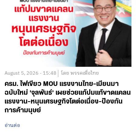
August 5, 2026 - 15:48
โดย พรรคเพื่อไทย
ครม. ไฟเขียว MOU แรงงานไทย-เมียนมา
ฉบับใหม่ ‘จุลพันธ์’ เผยช่วยแก้ปมแก้ขาดแคลน
แรงงาน-หนุนเศรษฐกิจโตต่อเนื่อง-ป้องกัน
การค้ามนุษย์
อ่านต่อ