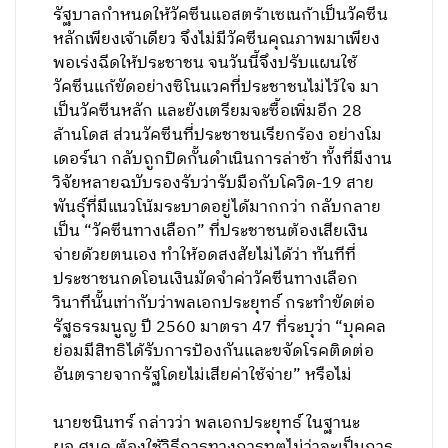
รัฐบาลกำหนดให้วัคซีนแอสตร้าเซเนก้าเป็นวัคซีน
หลักเพียงเจ้าเดียว จึงไม่มีวัคซีนคุณภาพมาเพียง
พอเร่งฉีดให้ประชาชน จนวันนี้จึงปรับแผนใช้
วัคซีนแก้ขัดอย่างซิโนแวคที่ประชาชนไม่ไว้ใจ มา
เป็นวัคซีนหลัก และยังเตรียมจะซื้อเพิ่มอีก 28
ล้านโดส ส่วนวัคซีนที่ประชาชนเรียกร้อง อย่างโม
เดอร์นา กลับถูกปิดกั้นดำเนินการล่าช้า ทั้งที่มีงาน
วิจัยหลายฉบับรองรับว่ารับมือกับโควิด-19 สาย
พันธุ์ที่มีแนวโน้มระบาดอยู่ได้มากกว่า กลับกลาย
เป็น “วัคซีนทางเลือก” ที่ประชาชนต้องเสียเงิน
จ่ายด้วยตนเอง ทำให้อดสงสัยไม่ได้ว่า ทันทีที่
ประชาชนกดโอนเงินมัดจำค่าวัคซีนทางเลือก
วินาทีนั้นเท่ากับว่าพลเอกประยุทธ์ กระทำขัดต่อ
รัฐธรรมนูญ ปี 2560 มาตรา 47 ที่ระบุว่า “บุคคล
ย่อมมีสิทธิได้รับการป้องกันและขจัดโรคติดต่อ
อันตรายจากรัฐโดยไม่เสียค่าใช้จ่าย” หรือไม่
นายชนินทร์ กล่าวว่า พลเอกประยุทธ์ ในฐานะ
ผอ.ศบค.ต้องใช้วิธีการทางการทูตไม่ว่าจะเป็นการ