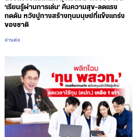
‘เรียนรู้ผ่านการเล่น’ คืนความสุข-ลดแรง
กดดัน หวังปูทางสร้างทุนมนุษย์ที่แข็งแกร่ง
ของชาติ
อ่านต่อ