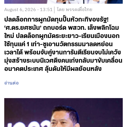
August 6, 2026 - 13:51
โดย พรรคเพื่อไทย
ปลดล็อกการผูกมัดทุนปั้นหัวกะทิของรัฐ!
‘ศ.ดร.ยศชนัน’ ถกบอร์ด พสวท. เล็งพลิกโฉม
ใหม่ ปลดล็อกผูกมัดระยะยาว-เรียนเมืองนอก
ใช้ทุนแค่ 1 เท่า-ชูเอานวัตกรรมมาลดหย่อน
เวลาได้ พร้อมจับคู่งานการันตีเรียนจบไม่เคว้ง
มุ่งสร้างระบบนิเวศดึงคนเก่งกลับมาขับเคลื่อน
อนาคตประเทศ ลุ้นดันให้มีผลย้อนหลัง
อ่านต่อ