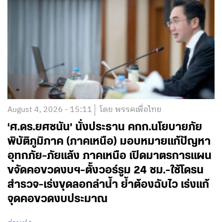
August 4, 2026 - 15:11
โดย พรรคเพื่อไทย
‘ศ.ดร.ยศชนัน’ นั่งประธาน คกก.นโยบายภัย
พิบัติภูมิภาค (ภาคเหนือ) มอบหมายแก้ปัญหา
อุทกภัย-ภัยแล้ง ภาคเหนือ เปิดมาตรการแผน
ขจัดคอขวดงบฯ-ตั้งวอร์รูม 24 ชม.-ใช้โดรน
สำรวจ-เร่งขุดลอกลำน้ำ ย้ำต้องฉับไว เร่งแก้
จุดคอขวดงบประมาณ