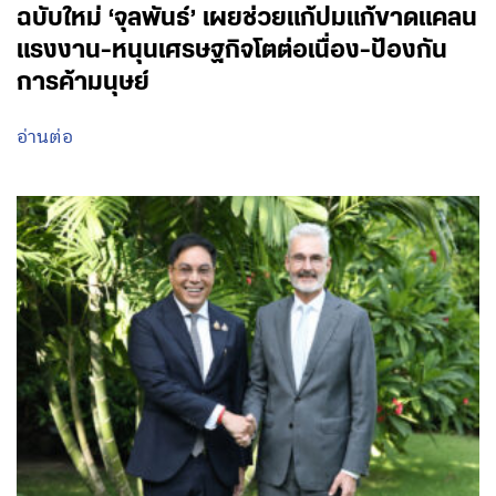
ฉบับใหม่ ‘จุลพันธ์’ เผยช่วยแก้ปมแก้ขาดแคลน
แรงงาน-หนุนเศรษฐกิจโตต่อเนื่อง-ป้องกัน
การค้ามนุษย์
อ่านต่อ