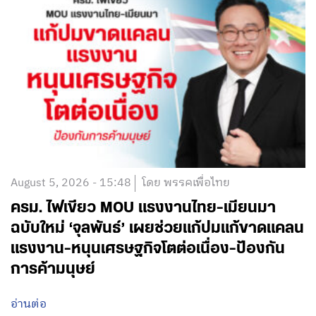
August 5, 2026 - 15:48
โดย พรรคเพื่อไทย
ครม. ไฟเขียว MOU แรงงานไทย-เมียนมา
ฉบับใหม่ ‘จุลพันธ์’ เผยช่วยแก้ปมแก้ขาดแคลน
แรงงาน-หนุนเศรษฐกิจโตต่อเนื่อง-ป้องกัน
การค้ามนุษย์
อ่านต่อ