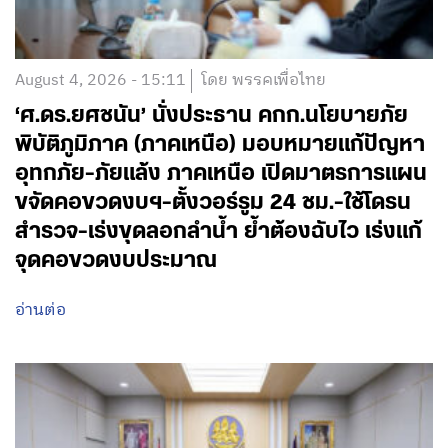
August 4, 2026 - 15:11
โดย พรรคเพื่อไทย
‘ศ.ดร.ยศชนัน’ นั่งประธาน คกก.นโยบายภัย
พิบัติภูมิภาค (ภาคเหนือ) มอบหมายแก้ปัญหา
อุทกภัย-ภัยแล้ง ภาคเหนือ เปิดมาตรการแผน
ขจัดคอขวดงบฯ-ตั้งวอร์รูม 24 ชม.-ใช้โดรน
สำรวจ-เร่งขุดลอกลำน้ำ ย้ำต้องฉับไว เร่งแก้
จุดคอขวดงบประมาณ
อ่านต่อ