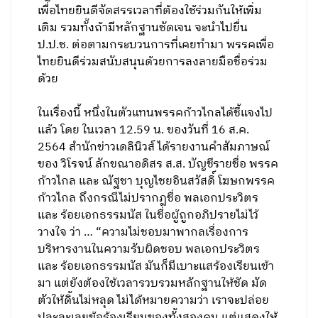
เพื่อไทยยินดีจัดสรรเวลาที่ต้องใช้ร่วมกันให้เพิ่ม
เติม รวมทั้งถ้ามีหลักฐานชัดเจน จะนำไปยื่น
ป.ป.ช. ต่อตามกระบวนการที่เคยทำมา พรรคเพื่อ
ไทยยินดีร่วมสนับสนุนด้วยการลงลายมือชื่อร่วม
ด้วย
ในเรื่องนี้ หนึ่งในตัวแทนพรรคก้าวไกลได้ชี้แจงไป
แล้ว โดย ในเวลา 12.59 น. ของวันที่ 16 ส.ค.
2564 สำนักข่าวเดลินิวส์ ได้รายงานคำสัมภาษณ์
ของ วิโรจน์ ลักขณาอดิสร ส.ส. บัญชีรายชื่อ พรรค
ก้าวไกล และ ณัฐชา บุญไชยอินสวัสดิ์ โฆษกพรรค
ก้าวไกล ถึงกรณีไม่ปรากฏชื่อ พลเอกประวิตร
และ ร้อยเอกธรรมนัส ในชื่อผู้ถูกอภิปรายไม่ไว้
วางใจ ว่า … “ความไม่ชอบมาพากลเรื่องการ
บริหารงานในความรับผิดชอบ พลเอกประวิตร
และ ร้อยเอกธรรมนัส มันก็มีเบาะแสร้องเรียนเข้า
มา แต่ยังต้องใช้เวลารวบรวมหลักฐานให้ชัด มัด
ตัวให้ดิ้นไม่หลุด ไม่ได้หมายความว่า เราจะปล่อย
ปละละเลยข้อร้องเรียนของทั้งสองคน แต่แสดงให้