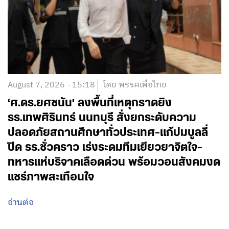
August 7, 2026 - 15:18
โดย พรรคเพื่อไทย
‘ศ.ดร.ยศชนัน’ ลงพื้นที่เหตุกราดยิง
รร.เทพศิรินทร์ นนทบุรี สั่งยกระดับความ
ปลอดภัยสถานศึกษาทั่วประเทศ-แก้ปมบูลลี่
ปิด รร.ชั่วคราว เร่งระดมทีมเยียวยาจิตใจ-
ทหารแห่บริจาคเลือดด่วน พร้อมวอนสังคมงด
แชร์ภาพสะเทือนใจ
อ่านต่อ