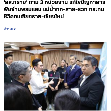
‘สส.ทราย’ ถาม 3 หน่วยงาน แก้ไขปัญหาสาร
พิษข้ามพรมแดน แม่น้ำกก-สาย-รวก กระทบ
ชีวิตคนเชียงราย-เชียงใหม่
อ่านต่อ