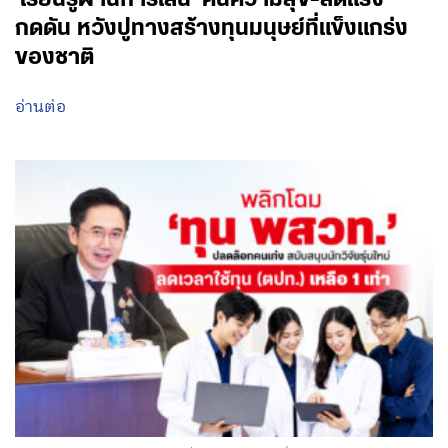
กดดัน หวังปูทางสร้างทุนมนุษย์ที่แข็งแกร่ง
ของชาติ
อ่านต่อ