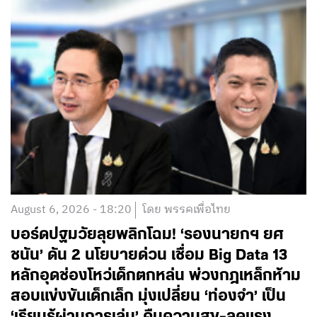
August 6, 2026 - 18:20
โดย พรรคเพื่อไทย
บอร์ดปฐมวัยลุยพลิกโฉม! ‘รองนายกฯ ยศ
ชนัน’ ดัน 2 นโยบายด่วน เชื่อม Big Data 13
หลักอุดช่องโหว่เด็กตกหล่น พ่วงกฎเหล็กห้าม
สอบแข่งขันเด็กเล็ก มุ่งเปลี่ยน ‘ท่องจำ’ เป็น
‘เรียนรู้ผ่านการเล่น’ คืนความสุข-ลดแรง