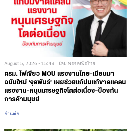
August 5, 2026 - 15:48
โดย พรรคเพื่อไทย
ครม. ไฟเขียว MOU แรงงานไทย-เมียนมา
ฉบับใหม่ ‘จุลพันธ์’ เผยช่วยแก้ปมแก้ขาดแคลน
แรงงาน-หนุนเศรษฐกิจโตต่อเนื่อง-ป้องกัน
การค้ามนุษย์
อ่านต่อ