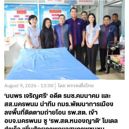
August 9, 2026 - 13:00
โดย พรรคเพื่อไทย
‘มนพร เจริญศรี’ อดีต รมช.คมนาคม และ
สส.นครพนม นำทีม กมธ.พัฒนาการเมือง
ลงพื้นที่ติดตามถ่ายโอน รพ.สต. เข้า
อบจ.นครพนม ชู ‘รพ.สต.หนองญาติ’ โมเดล