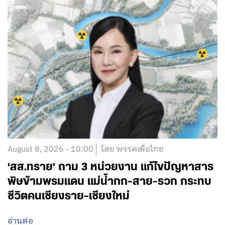
August 8, 2026 - 10:00
โดย พรรคเพื่อไทย
‘สส.ทราย’ ถาม 3 หน่วยงาน แก้ไขปัญหาสาร
พิษข้ามพรมแดน แม่น้ำกก-สาย-รวก กระทบ
ชีวิตคนเชียงราย-เชียงใหม่
อ่านต่อ