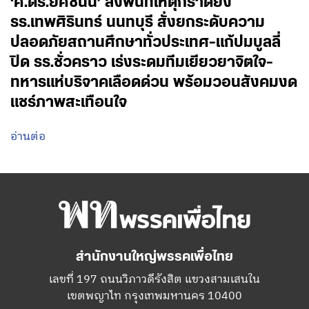
‘ศ.ดร.ยศชนัน’ ลงพื้นที่เหตุกราดยิง
รร.เทพศิรินทร์ นนทบุรี สั่งยกระดับความ
ปลอดภัยสถานศึกษาทั่วประเทศ-แก้ปมบูลลี่
ปิด รร.ชั่วคราว เร่งระดมทีมเยียวยาจิตใจ-
ทหารแห่บริจาคเลือดด่วน พร้อมวอนสังคมงด
แชร์ภาพสะเทือนใจ
อ่านต่อ
สำนักงานใหญ่พรรคเพื่อไทย
เลขที่ 197 ถนนวิภาวดีรังสิต แขวงสามเสนใน
เขตพญาไท กรุงเทพมหานคร 10400