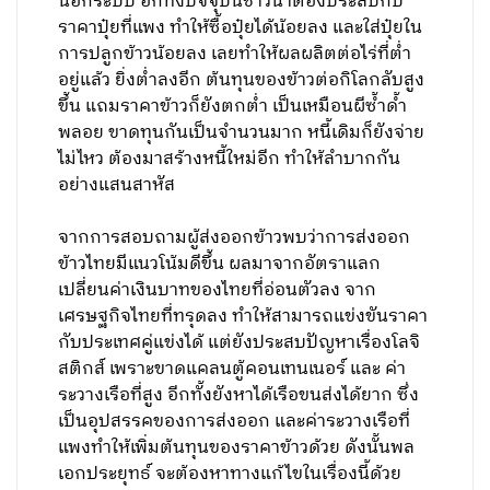
นอกระบบ อีกทั้งปัจจุบันชาวนาต้องประสบกับ
ราคาปุ๋ยที่แพง ทำให้ซื้อปุ๋ยได้น้อยลง และใส่ปุ๋ยใน
การปลูกข้าวน้อยลง เลยทำให้ผลผลิตต่อไร่ที่ต่ำ
อยู่แล้ว ยิ่งต่ำลงอีก ต้นทุนของข้าวต่อกิโลกลับสูง
ขึ้น แถมราคาข้าวก็ยังตกต่ำ เป็นเหมือนผีซ้ำด้ำ
พลอย ขาดทุนกันเป็นจำนวนมาก หนี้เดิมก็ยังจ่าย
ไม่ไหว ต้องมาสร้างหนี้ใหม่อีก ทำให้ลำบากกัน
อย่างแสนสาหัส
จากการสอบถามผู้ส่งออกข้าวพบว่าการส่งออก
ข้าวไทยมีแนวโน้มดีขึ้น ผลมาจากอัตราแลก
เปลี่ยนค่าเงินบาทของไทยที่อ่อนตัวลง จาก
เศรษฐกิจไทยที่ทรุดลง ทำให้สามารถแข่งขันราคา
กับประเทศคู่แข่งได้ แต่ยังประสบปัญหาเรื่องโลจิ
สติกส์ เพราะขาดแคลนตู้คอนเทนเนอร์ และ ค่า
ระวางเรือที่สูง อีกทั้งยังหาได้เรือขนส่งได้ยาก ซึ่ง
เป็นอุปสรรคของการส่งออก และค่าระวางเรือที่
แพงทำให้เพิ่มต้นทุนของราคาข้าวด้วย ดังนั้นพล
เอกประยุทธ์ จะต้องหาทางแก้ไขในเรื่องนี้ด้วย