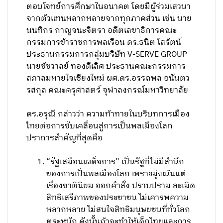
ตอบโจทย์การศึกษาในอนาคต โดยมีผู้ร่วมเสวนา
จากตัวแทนหลากหลายจากทุกภาคส่วน เช่น นาย
นนทิกร กาญจนะจิตรา อดีตเลขาธิการคณะ
กรรมการข้าราชการพลเรือน ดร.ธนิต โสรัตน์
ประธานกรรมการกลุ่มบริษัท V-SERVE GROUP
นายชัชวาลย์ ทองดีเลิศ ประธานคณะกรรมการ
สภาลมหายใจเชียงใหม่ ผศ.ดร.อรรถพล อนันตว
รสกุล คณะครุศาสตร์ จุฬาลงกรณ์มหาวิทยาลัย
ดร.อรุณี กล่าวว่า ความท้าทายในบริบทการเมือง
ไทยต่อการขับเคลื่อนสู่การเป็นพลเมืองโลก
ปราการสำคัญที่สุดคือ
“รัฐเสมือนเผด็จการ” เป็นรัฐที่ไม่มีสำนึก
ของการเป็นพลเมืองโลก เพราะมุ่งเน้นแต่
เรื่องชาตินิยม ออกคำสั่ง ปราบปราม ละเมิด
สิทธิเสรีภาพของประชาชน ไม่เคารพความ
หลากหลาย ไม่สนใจสิทธิมนุษยชนที่ทั่วโลก
ตระหนัก ดังนั้นถ้าจะทำให้เด็กไทยและการ