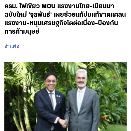
ครม. ไฟเขียว MOU แรงงานไทย-เมียนมา
ฉบับใหม่ ‘จุลพันธ์’ เผยช่วยแก้ปมแก้ขาดแคลน
แรงงาน-หนุนเศรษฐกิจโตต่อเนื่อง-ป้องกัน
การค้ามนุษย์
อ่านต่อ