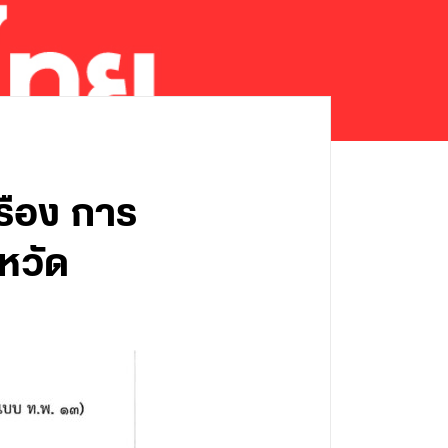
รือง การ
หวัด