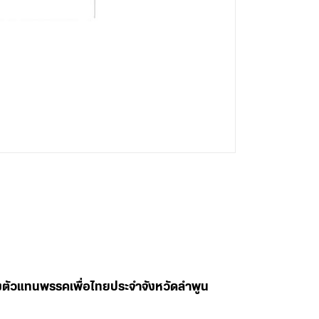
ลงตัวแทนพรรคเพื่อไทยประจำจังหวัดลำพูน