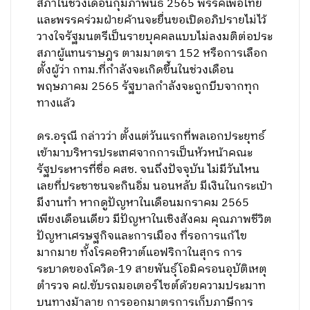
สภาในช่วงเดือนกุมภาพันธ์ 2565 พรรคเพื่อไทย
และพรรคร่วมฝ่ายค้านจะยื่นขอเปิดอภิปรายไม่ไว้
วางใจรัฐมนตรีเป็นรายบุคคลแบบไม่ลงมติต่อประ
สภาผู้แทนราษฎร ตามมาตรา 152 หรือการเลือก
ตั้งผู้ว่า กทม.ที่กำลังจะเกิดขึ้นในช่วงเดือน
พฤษภาคม 2565 รัฐบาลกำลังจะถูกบีบจากทุก
ทางแล้ว
ดร.อรุณี กล่าวว่า ตั้งแต่วันแรกที่พลเอกประยุทธ์
เข้ามาบริหารประเทศจากการเป็นหัวหน้าคณะ
รัฐประหารที่ชื่อ คสช. จนถึงปัจจุบัน ไม่มีวันไหน
เลยที่ประชาชนจะกินอิ่ม นอนหลับ มีเงินในกระเป๋า
มีงานทำ หากดูปัญหาในเดือนมกราคม 2565
เพียงเดือนเดียว มีปัญหาในเชิงสังคม คุณภาพชีวิต
ปัญหาเศรษฐกิจและการเมือง ที่รอการแก้ไข
มากมาย ทั้งโรคอหิวาต์แอฟริกาในสุกร การ
ระบาดของโควิด-19 สายพันธุ์โอมิครอนอุบัติเหตุ
ตำรวจ คฝ.ขับรถมอเตอร์ไซต์ด้วยความประมาท
บนทางม้าลาย การออกมาตรการเก็บภาษีการ