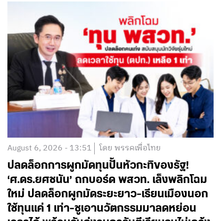
August 6, 2026 - 13:51
โดย พรรคเพื่อไทย
ปลดล็อกการผูกมัดทุนปั้นหัวกะทิของรัฐ!
‘ศ.ดร.ยศชนัน’ ถกบอร์ด พสวท. เล็งพลิกโฉม
ใหม่ ปลดล็อกผูกมัดระยะยาว-เรียนเมืองนอก
ใช้ทุนแค่ 1 เท่า-ชูเอานวัตกรรมมาลดหย่อน