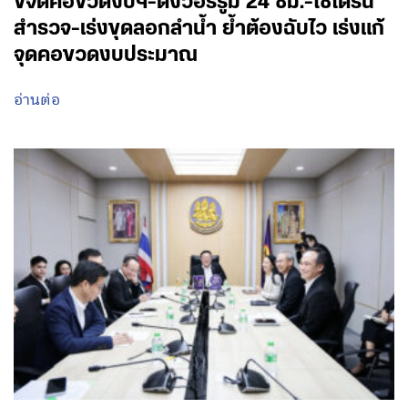
ขจัดคอขวดงบฯ-ตั้งวอร์รูม 24 ชม.-ใช้โดรน
สำรวจ-เร่งขุดลอกลำน้ำ ย้ำต้องฉับไว เร่งแก้
จุดคอขวดงบประมาณ
อ่านต่อ