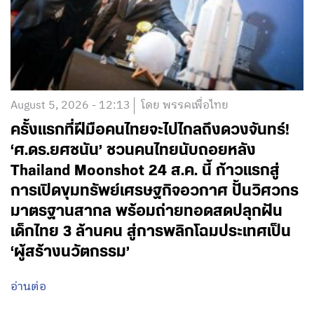
August 5, 2026 - 12:13
โดย พรรคเพื่อไทย
ครั้งแรกที่ฝีมือคนไทยจะไปไกลถึงดวงจันทร์!
‘ศ.ดร.ยศชนัน’ ชวนคนไทยนับถอยหลัง
Thailand Moonshot 24 ส.ค. นี้ ก้าวแรกสู่
การเปิดขุมทรัพย์เศรษฐกิจอวกาศ ปั้นวิศวกร
มาตรฐานสากล พร้อมถ่ายทอดสดปลุกฝัน
เด็กไทย 3 ล้านคน สู่การพลิกโฉมประเทศเป็น
‘ผู้สร้างนวัตกรรม’
อ่านต่อ