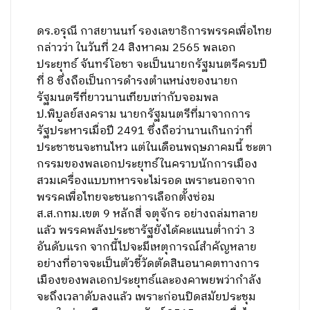
ดร.อรุณี กาสยานนท์ รองเลขาธิการพรรคเพื่อไทย
กล่าวว่า ในวันที่ 24 สิงหาคม 2565 พลเอก
ประยุทธ์ จันทร์โอชา จะเป็นนายกรัฐมนตรีครบปี
ที่ 8 ซึ่งถือเป็นการดำรงตำแหน่งของนายก
รัฐมนตรีที่ยาวนานเทียบเท่ากับจอมพล
ป.พิบูลย์สงคราม นายกรัฐมนตรีที่มาจากการ
รัฐประหารเมื่อปี 2491 ซึ่งถือว่านานเกินกว่าที่
ประชาชนจะทนไหว แต่ในเดือนพฤษภาคมนี้ ชะตา
กรรมของพลเอกประยุทธ์ในคราบนักการเมือง
สวมเครื่องแบบทหารจะไม่รอด เพราะนอกจาก
พรรคเพื่อไทยจะชนะการเลือกตั้งซ่อม
ส.ส.กทม.เขต 9 หลักสี่ จตุจักร อย่างถล่มทลาย
แล้ว พรรคพลังประชารัฐยังได้คะแนนต่ำกว่า 3
อันดับแรก จากนี้ไปจะมีเหตุการณ์สำคัญหลาย
อย่างที่อาจจะเป็นตัวชี้วัดตัดสินอนาคตทางการ
เมืองของพลเอกประยุทธ์และองคาพยพว่ากำลัง
จะถึงเวลาดับลงแล้ว เพราะก่อนปิดสมัยประชุม