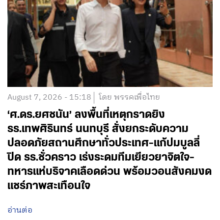
August 7, 2026 - 15:18
โดย พรรคเพื่อไทย
‘ศ.ดร.ยศชนัน’ ลงพื้นที่เหตุกราดยิง
รร.เทพศิรินทร์ นนทบุรี สั่งยกระดับความ
ปลอดภัยสถานศึกษาทั่วประเทศ-แก้ปมบูลลี่
ปิด รร.ชั่วคราว เร่งระดมทีมเยียวยาจิตใจ-
ทหารแห่บริจาคเลือดด่วน พร้อมวอนสังคมงด
แชร์ภาพสะเทือนใจ
อ่านต่อ