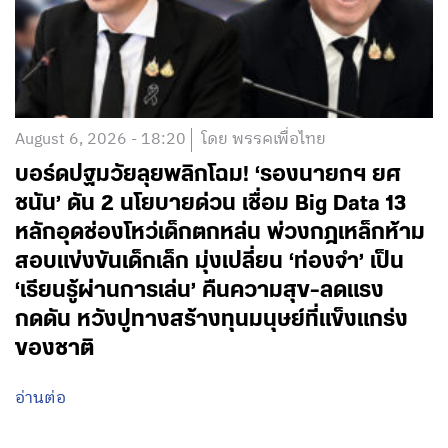
August 6, 2026 - 18:20
โดย พรรคเพื่อไทย
บอร์ดปฐมวัยลุยพลิกโฉม! ‘รองนายกฯ ยศ
ชนัน’ ดัน 2 นโยบายด่วน เชื่อม Big Data 13
หลักอุดช่องโหว่เด็กตกหล่น พ่วงกฎเหล็กห้าม
สอบแข่งขันเด็กเล็ก มุ่งเปลี่ยน ‘ท่องจำ’ เป็น
‘เรียนรู้ผ่านการเล่น’ คืนความสุข-ลดแรง
กดดัน หวังปูทางสร้างทุนมนุษย์ที่แข็งแกร่ง
ของชาติ
อ่านต่อ