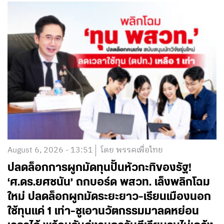
August 6, 2026 - 13:51
โดย พรรคเพื่อไทย
ปลดล็อกการผูกมัดทุนปั้นหัวกะทิของรัฐ!
‘ศ.ดร.ยศชนัน’ ถกบอร์ด พสวท. เล็งพลิกโฉม
ใหม่ ปลดล็อกผูกมัดระยะยาว-เรียนเมืองนอก
ใช้ทุนแค่ 1 เท่า-ชูเอานวัตกรรมมาลดหย่อน