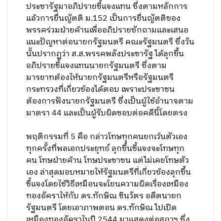
ประชารัฐมาอภิปรายชี้แจงแทน ซึ่งตามหลักการ
แล้วการยื่นญัตติ ม.152 เป็นการยื่นญัตติของ
พรรคร่วมฝ่ายค้านเพื่ออภิปรายซักถามและเสนอ
แนะปัญหาต่อนายกรัฐมนตรี คณะรัฐมนตรี ซึ่งวัน
นั้นปรากฏว่า ส.ส.พรรคพลังประชารัฐ ได้ลุกขึ้น
อภิปรายชี้แจงแทนนายกรัฐมนตรี ซึ่งตาม
มารยาทต้องให้นายกรัฐมนตรีหรือรัฐมนตรี
กระทรวงที่เกี่ยวข้องได้ตอบ เพราะประชาชน
ต้องการฟังนายกรัฐมนตรี ซึ่งเป็นผู้ใช้อำนาจตาม
มาตรา 44 และเป็นผู้รับผิดชอบต่อคดีนี้โดยตรง
พฤติกรรมที่ 5 คือ กล่าวโทษทุกคนยกเว้นตัวเอง
ทุกครั้งที่พลเอกประยุทธ์ ลุกขึ้นชี้แจงจะโทษทุก
คน โทษฝ่ายค้าน โทษประชาชน แต่ไม่เคยโทษตัว
เอง ล่าสุดมอบหมายให้รัฐมนตรีที่เกี่ยวข้องลุกขึ้น
ชี้แจงโดยใช้วิธีเหมือนจะโยนความผิดเรื่องเหมือง
ทองอัคราให้กับ ดร.ทักษิณ ชินวัตร อดีตนายก
รัฐมนตรี โดยเอาภาพตอน ดร.ทักษิณ ไปเปิด
เหมืองทองอัคราในปี 2544 มาแสดงต่อสภาฯ ซึ่ง