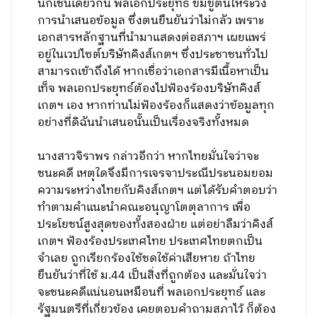
นี้ก็เช่นเดียวกัน พลเอกประยุทธ์ ข่มขู่ตนให้ระวัง
การนำเสนอข้อมูล ซึ่งตนยืนยันว่าไม่กลัว เพราะ
เอกสารหลักฐานที่นำมาแสดงต่อสภาฯ เผยแพร่
อยู่ในเวปไซต์บริษัทคิงส์เกตฯ ซึ่งประชาชนทั่วไป
สามารถเข้าถึงได้ หากเชื่อว่าเอกสารมีเนื้อหาเป็น
เท็จ พลเอกประยุทธ์ต้องไปฟ้องร้องบริษัทคิงส์
เกตฯ เอง หากท่านไม่ฟ้องร้องก็แสดงว่าข้อมูลทุก
อย่างที่ดิฉันนำเสนอนั้นเป็นเรื่องจริงทั้งหมด
นางสาวจิราพร กล่าวอีกว่า หากไทยมั่นใจว่าจะ
ชนะคดี เหตุใดจึงมีการเจรจาประณีประนอมยอม
ความระหว่างไทยกับคิงส์เกตฯ แต่ได้รับคำตอบว่า
ทำตามคำแนะนำคณะอนุญาโตตุลาการ เพื่อ
ประโยชน์สูงสุดของทั้งสองฝ่าย แต่อย่าลืมว่าคิงส์
เกตฯ ฟ้องร้องประเทศไทย ประเทศไทยตกเป็น
จำเลย ถูกเรียกร้องใช้ชดใช้ค่าเสียหาย ถ้าไทย
ยืนยันว่าที่ใช้ ม.44 เป็นสิ่งที่ถูกต้อง และมั่นใจว่า
จะชนะคดีแน่นอนเหมือนที่ พลเอกประยุทธ์ และ
รัฐมนตรีที่เกี่ยวข้อง เคยตอบคำถามสภาไว้ ก็ต้อง