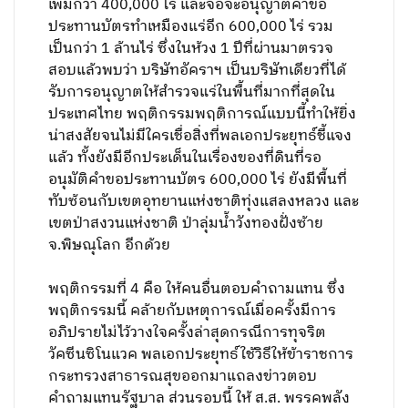
เพิ่มกว่า 400,000 ไร่ และจ่อจะอนุญาตคำขอ
ประทานบัตรทำเหมืองแร่อีก 600,000 ไร่ รวม
เป็นกว่า 1 ล้านไร่ ซึ่งในห้วง 1 ปีที่ผ่านมาตรวจ
สอบแล้วพบว่า บริษัทอัคราฯ เป็นบริษัทเดียวที่ได้
รับการอนุญาตให้สำรวจแร่ในพื้นที่มากที่สุดใน
ประเทศไทย พฤติกรรมพฤติการณ์แบบนี้ทำให้ยิ่ง
น่าสงสัยจนไม่มีใครเชื่อสิ่งที่พลเอกประยุทธ์ชี้แจง
แล้ว ทั้งยังมีอีกประเด็นในเรื่องของที่ดินที่รอ
อนุมัติคำขอประทานบัตร 600,000 ไร่ ยังมีพื้นที่
ทับซ้อนกับเขตอุทยานแห่งชาติทุ่งแสลงหลวง และ
เขตป่าสงวนแห่งชาติ ป่าลุ่มน้ำวังทองฝั่งซ้าย
จ.พิษณุโลก อีกด้วย
พฤติกรรมที่ 4 คือ ให้คนอื่นตอบคำถามแทน ซึ่ง
พฤติกรรมนี้ คล้ายกับเหตุการณ์เมื่อครั้งมีการ
อภิปรายไม่ไว้วางใจครั้งล่าสุดกรณีการทุจริต
วัคซีนซิโนแวค พลเอกประยุทธ์ใช้วิธีให้ข้าราชการ
กระทรวงสาธารณสุขออกมาแถลงข่าวตอบ
คำถามแทนรัฐบาล ส่วนรอบนี้ ให้ ส.ส. พรรคพลัง