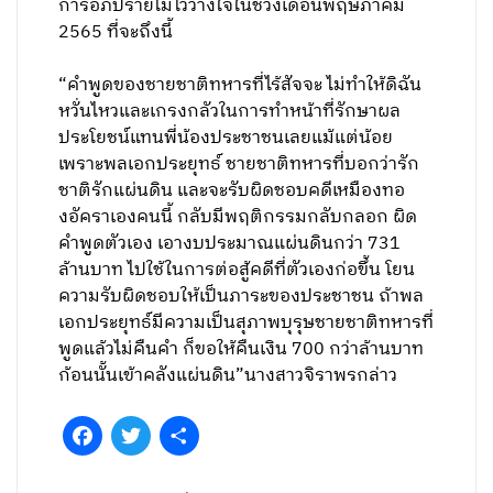
การอภิปรายไม่ไว้วางใจในช่วงเดือนพฤษภาคม
2565 ที่จะถึงนี้
“คำพูดของชายชาติทหารที่ไร้สัจจะ ไม่ทำให้ดิฉัน
หวั่นไหวและเกรงกลัวในการทำหน้าที่รักษาผล
ประโยชน์แทนพี่น้องประชาชนเลยแม้แต่น้อย
เพราะพลเอกประยุทธ์ ชายชาติทหารที่บอกว่ารัก
ชาติรักแผ่นดิน และจะรับผิดชอบคดีเหมืองทอ
งอัคราเองคนนี้ กลับมีพฤติกรรมกลับกลอก ผิด
คำพูดตัวเอง เอางบประมาณแผ่นดินกว่า 731
ล้านบาท ไปใช้ในการต่อสู้คดีที่ตัวเองก่อขึ้น โยน
ความรับผิดชอบให้เป็นภาระของประชาชน ถ้าพล
เอกประยุทธ์มีความเป็นสุภาพบุรุษชายชาติทหารที่
พูดแล้วไม่คืนคำ ก็ขอให้คืนเงิน 700 กว่าล้านบาท
ก้อนนั้นเข้าคลังแผ่นดิน”นางสาวจิราพรกล่าว
Facebook
Twitter
Share