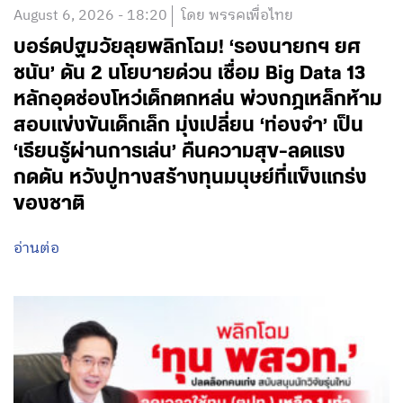
August 6, 2026 - 18:20
โดย พรรคเพื่อไทย
บอร์ดปฐมวัยลุยพลิกโฉม! ‘รองนายกฯ ยศ
ชนัน’ ดัน 2 นโยบายด่วน เชื่อม Big Data 13
หลักอุดช่องโหว่เด็กตกหล่น พ่วงกฎเหล็กห้าม
สอบแข่งขันเด็กเล็ก มุ่งเปลี่ยน ‘ท่องจำ’ เป็น
‘เรียนรู้ผ่านการเล่น’ คืนความสุข-ลดแรง
กดดัน หวังปูทางสร้างทุนมนุษย์ที่แข็งแกร่ง
ของชาติ
อ่านต่อ