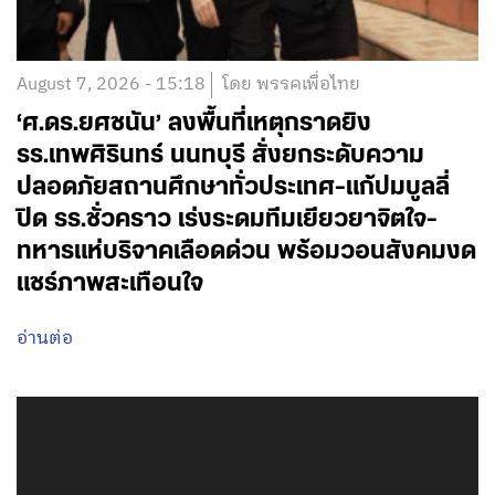
August 7, 2026 - 15:18
โดย พรรคเพื่อไทย
‘ศ.ดร.ยศชนัน’ ลงพื้นที่เหตุกราดยิง
รร.เทพศิรินทร์ นนทบุรี สั่งยกระดับความ
ปลอดภัยสถานศึกษาทั่วประเทศ-แก้ปมบูลลี่
ปิด รร.ชั่วคราว เร่งระดมทีมเยียวยาจิตใจ-
ทหารแห่บริจาคเลือดด่วน พร้อมวอนสังคมงด
แชร์ภาพสะเทือนใจ
อ่านต่อ