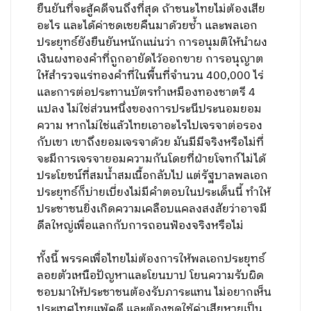
ยืนยันที่จะสู้คดีจนถึงที่สุด ถ้าชนะไทยไม่ต้องเสีย
อะไร และได้ค่าชดเชยคืนมาด้วยซ้ำ และพลเอก
ประยุทธ์ยังยืนยันหนักแน่นว่า การอนุมติให้นำผง
เงินผงทองคำที่ถูกอายัดไว้ออกขาย การอนุญาต
ให้สำรวจแร่ทองคำที่ในพื้นที่จำนวน 400,000 ไร่
และการต่อประทานบัตรทำเหมืองทองชาตรี 4
แปลง ไม่ใช่ส่วนหนึ่งของการประนีประนอมยอม
ความ หากไม่ใช่แล้วไทยเอาอะไรไปเจรจาต่อรอง
กับเขา เขาถึงยอมเจรจาด้วย มันมีมีจริงหรือไม่ที่
จะมีการเจรจายอมความกันโดยที่ฝ่ายโจทก์ไม่ได้
ประโยชน์ที่สมน้ำสมเนื้อกลับไป แต่รัฐบาลพลเอก
ประยุทธ์ก็บ่ายเบี่ยงไม่มีคำตอบในประเด็นนี้ ทำให้
ประชาชนยิ่งเกิดความเคลือบแคลงสงสัยว่าอาจมี
ดีลใหญ่เพื่อแลกกับการถอนฟ้องจริงหรือไม่
ทั้งนี้ พรรคเพื่อไทยไม่ต้องการให้พลเอกประยุทธ์
ลอยตัวเหนือปัญหาและโยนบาป โยนความรับผิด
ชอบมาให้ประชาชนต้องรับภาระแทน ไม่อยากเห็น
ประเทศไทยแพ้คดี และต้องชดใช้ค่าเสียหายเป็น