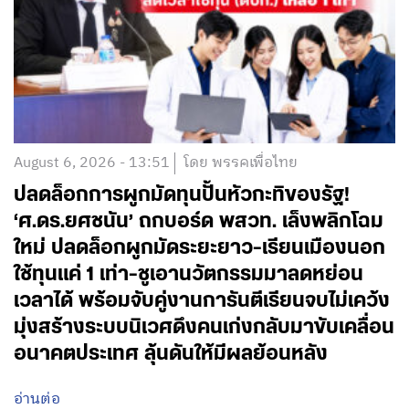
August 6, 2026 - 13:51
โดย พรรคเพื่อไทย
ปลดล็อกการผูกมัดทุนปั้นหัวกะทิของรัฐ!
‘ศ.ดร.ยศชนัน’ ถกบอร์ด พสวท. เล็งพลิกโฉม
ใหม่ ปลดล็อกผูกมัดระยะยาว-เรียนเมืองนอก
ใช้ทุนแค่ 1 เท่า-ชูเอานวัตกรรมมาลดหย่อน
เวลาได้ พร้อมจับคู่งานการันตีเรียนจบไม่เคว้ง
มุ่งสร้างระบบนิเวศดึงคนเก่งกลับมาขับเคลื่อน
อนาคตประเทศ ลุ้นดันให้มีผลย้อนหลัง
อ่านต่อ