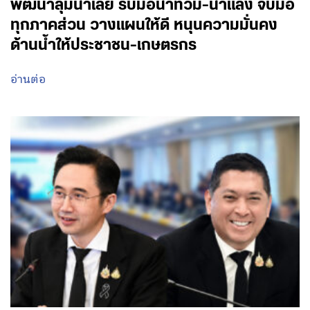
พัฒนาลุ่มน้ำเลย รับมือน้ำท่วม-น้ำแล้ง จับมือ
ทุกภาคส่วน วางแผนให้ดี หนุนความมั่นคง
ด้านน้ำให้ประชาชน-เกษตรกร
อ่านต่อ