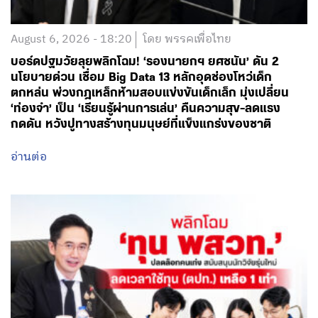
August 6, 2026 - 18:20
โดย พรรคเพื่อไทย
บอร์ดปฐมวัยลุยพลิกโฉม! ‘รองนายกฯ ยศชนัน’ ดัน 2
นโยบายด่วน เชื่อม Big Data 13 หลักอุดช่องโหว่เด็ก
ตกหล่น พ่วงกฎเหล็กห้ามสอบแข่งขันเด็กเล็ก มุ่งเปลี่ยน
‘ท่องจำ’ เป็น ‘เรียนรู้ผ่านการเล่น’ คืนความสุข-ลดแรง
กดดัน หวังปูทางสร้างทุนมนุษย์ที่แข็งแกร่งของชาติ
อ่านต่อ