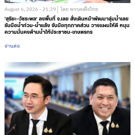
August 6, 2026 - 21:29
โดย พรรคเพื่อไทย
‘สุริยะ-วัชระพล’ ลงพื้นที่ จ.เลย สั่งเดินหน้าพัฒนาลุ่มน้ำเลย
รับมือน้ำท่วม-น้ำแล้ง จับมือทุกภาคส่วน วางแผนให้ดี หนุน
ความมั่นคงด้านน้ำให้ประชาชน-เกษตรกร
อ่านต่อ