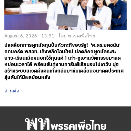
August 6, 2026 - 13:51
โดย พรรคเพื่อไทย
ปลดล็อกการผูกมัดทุนปั้นหัวกะทิของรัฐ! ‘ศ.ดร.ยศชนัน’
ถกบอร์ด พสวท. เล็งพลิกโฉมใหม่ ปลดล็อกผูกมัดระยะ
ยาว-เรียนเมืองนอกใช้ทุนแค่ 1 เท่า-ชูเอานวัตกรรมมาลด
หย่อนเวลาได้ พร้อมจับคู่งานการันตีเรียนจบไม่เคว้ง มุ่ง
สร้างระบบนิเวศดึงคนเก่งกลับมาขับเคลื่อนอนาคตประเทศ
ลุ้นดันให้มีผลย้อนหลัง
อ่านต่อ