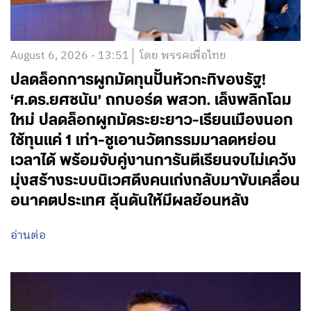
August 6, 2026 - 13:51
โดย พรรคเพื่อไทย
ปลดล็อกการผูกมัดทุนปั้นหัวกะทิของรัฐ!
‘ศ.ดร.ยศชนัน’ ถกบอร์ด พสวท. เล็งพลิกโฉม
ใหม่ ปลดล็อกผูกมัดระยะยาว-เรียนเมืองนอก
ใช้ทุนแค่ 1 เท่า-ชูเอานวัตกรรมมาลดหย่อน
เวลาได้ พร้อมจับคู่งานการันตีเรียนจบไม่เคว้ง
มุ่งสร้างระบบนิเวศดึงคนเก่งกลับมาขับเคลื่อน
อนาคตประเทศ ลุ้นดันให้มีผลย้อนหลัง
อ่านต่อ