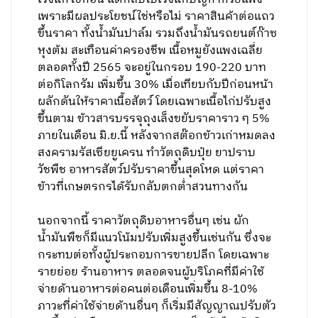
เพราะมีผลประโยชน์ใช่หรือไม่ ราคาสินค้าต่อแถว
ขึ้นราคา ทั้งน้ำมันปาล์ม รวมถึงน้ำมันรถยนต์ก๊าซ
หุงต้ม สะเทือนค่าครองชีพ เนื้อหมูยังแพงเฉลี่ย
ตลอดทั้งปี 2565 จะอยู่ในกรอบ 190-220 บาท
ต่อกิโลกรัม เพิ่มขึ้น 30% เมื่อเทียบกับปีก่อนหน้า
ผลักดันให้ราคาเนื้อสัตว์ โดยเฉพาะเนื้อไก่ปรับสูง
ขึ้นตาม ข้าวสารบรรจุถุงเล็งขยับราคาราว ๆ 5%
ภายในเดือน มิ.ย.นี้ หลังจากสต๊อกข้าวเก่าหมดลง
สงครามรัสเซียยูเครน ทำวัตถุดิบปุ๋ย ยาปราบ
วัชพืช อาหารสัตว์ปรับราคาขึ้นสุดโหด แต่ราคา
ข้าวที่เกษตรกรได้รับกลับตกต่ำสวนทางกัน
นอกจากนี้ ราคาวัตถุดิบอาหารอื่นๆ เช่น ผัก
น้ำมันพืชก็มีแนวโน้มปรับเพิ่มสูงขึ้นเช่นกัน ซึ่งจะ
กระทบต่อทั้งผู้ประกอบการขายปลีก โดยเฉพาะ
รายย่อย ร้านอาหาร ตลอดจนผู้บริโภคที่มีค่าใช้
จ่ายด้านอาหารต่อคนต่อเดือนเพิ่มขึ้น 8-10%
ภาวะที่ค่าใช้จ่ายด้านอื่นๆ ก็เริ่มมีสัญญาณปรับตัว