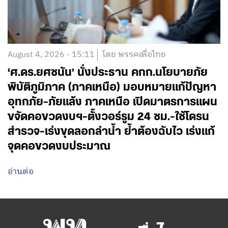
August 4, 2026 - 15:11
โดย พรรคเพื่อไทย
‘ศ.ดร.ยศชนัน’ นั่งประธาน คกก.นโยบายภัย
พิบัติภูมิภาค (ภาคเหนือ) มอบหมายแก้ปัญหา
อุทกภัย-ภัยแล้ง ภาคเหนือ เปิดมาตรการแผน
ขจัดคอขวดงบฯ-ตั้งวอร์รูม 24 ชม.-ใช้โดรน
สำรวจ-เร่งขุดลอกลำน้ำ ย้ำต้องฉับไว เร่งแก้
จุดคอขวดงบประมาณ
อ่านต่อ