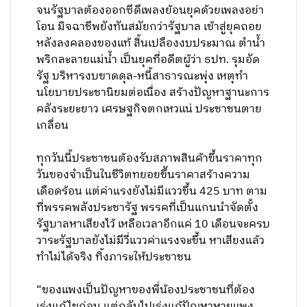
จนรัฐบาลต้องออกซีดีเพลงย้อนยุคด้วยเพลงอย่า
โอน มิจฉาชีพยังทันสมัยกว่ารัฐบาล เข้าสู่ยุคถอย
หลังลงคลองของแท้ สิ้นเปลืองงบประมาณ ตำน้ำ
พริกละลายแม่น้ำ เป็นยุคที่อดีตผู้ว่า ธปท. รุมอัด
รัฐ บริหารงบขาดดุล-หนี้สาธารณะพุ่ง เหตุทำ
นโยบายประชานิยมต่อเนื่อง สร้างปัญหาฐานะการ
คลังระยะยาว เศรษฐกิจตกเหวแน่ ประชาชนตาย
เกลื่อน
ทุกวันนี้ประชาชนต้องรับสภาพสินค้าขึ้นราคาทุก
วันของจำเป็นในชีวิตทยอยขึันราคาสร้างความ
เดือดร้อน แต่ค่าแรงยังไม่มีแววขึ้น 425 บาท ตาม
ที่พรรคพลังประชารัฐ พรรคที่เป็นแกนนำจัดตั้ง
รัฐบาลหาเสียงไว้ เหลือเวลาอีกแค่ 10 เดือนจะครบ
วาระรัฐบาลยังไม่มีวี่แววค่าแรงจะขึ้น หาเสียงแล้ว
ทำไม่ได้จริง ทิ้งภาระให้ประชาชน
“ของแพงเป็นปัญหาของพี่น้องประชาชนที่ต้อง
เร่งแก้ไขก่อน แต่กลับไปเร่งแก้ปัญหาหวยแพง