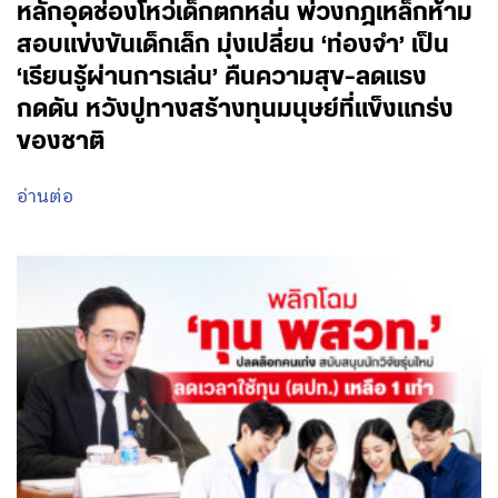
หลักอุดช่องโหว่เด็กตกหล่น พ่วงกฎเหล็กห้าม
สอบแข่งขันเด็กเล็ก มุ่งเปลี่ยน ‘ท่องจำ’ เป็น
‘เรียนรู้ผ่านการเล่น’ คืนความสุข-ลดแรง
กดดัน หวังปูทางสร้างทุนมนุษย์ที่แข็งแกร่ง
ของชาติ
อ่านต่อ