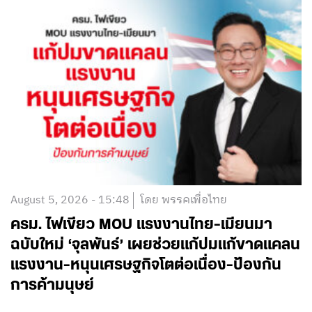
August 5, 2026 - 15:48
โดย พรรคเพื่อไทย
ครม. ไฟเขียว MOU แรงงานไทย-เมียนมา
ฉบับใหม่ ‘จุลพันธ์’ เผยช่วยแก้ปมแก้ขาดแคลน
แรงงาน-หนุนเศรษฐกิจโตต่อเนื่อง-ป้องกัน
การค้ามนุษย์