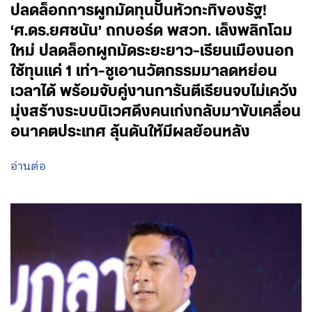
ปลดล็อกการผูกมัดทุนปั้นหัวกะทิของรัฐ!
‘ศ.ดร.ยศชนัน’ ถกบอร์ด พสวท. เล็งพลิกโฉม
ใหม่ ปลดล็อกผูกมัดระยะยาว-เรียนเมืองนอก
ใช้ทุนแค่ 1 เท่า-ชูเอานวัตกรรมมาลดหย่อน
เวลาได้ พร้อมจับคู่งานการันตีเรียนจบไม่เคว้ง
มุ่งสร้างระบบนิเวศดึงคนเก่งกลับมาขับเคลื่อน
อนาคตประเทศ ลุ้นดันให้มีผลย้อนหลัง
อ่านต่อ