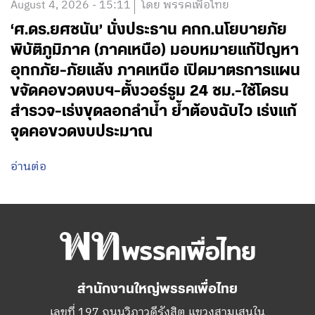
August 4, 2026 - 15:11
โดย พรรคเพื่อไทย
‘ศ.ดร.ยศชนัน’ นั่งประธาน คกก.นโยบายภัย
พิบัติภูมิภาค (ภาคเหนือ) มอบหมายแก้ปัญหา
อุทกภัย-ภัยแล้ง ภาคเหนือ เปิดมาตรการแผน
ขจัดคอขวดงบฯ-ตั้งวอร์รูม 24 ชม.-ใช้โดรน
สำรวจ-เร่งขุดลอกลำน้ำ ย้ำต้องฉับไว เร่งแก้
จุดคอขวดงบประมาณ
อ่านต่อ
สำนักงานใหญ่พรรคเพื่อไทย
เลขที่ 197 ถนนวิภาวดีรังสิต แขวงสามเสนใน