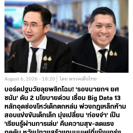
August 6, 2026 - 18:20
โดย พรรคเพื่อไทย
บอร์ดปฐมวัยลุยพลิกโฉม! ‘รองนายกฯ ยศ
ชนัน’ ดัน 2 นโยบายด่วน เชื่อม Big Data 13
หลักอุดช่องโหว่เด็กตกหล่น พ่วงกฎเหล็กห้าม
สอบแข่งขันเด็กเล็ก มุ่งเปลี่ยน ‘ท่องจำ’ เป็น
‘เรียนรู้ผ่านการเล่น’ คืนความสุข-ลดแรง
กดดัน หวังปูทางสร้างทุนมนุษย์ที่แข็งแกร่ง