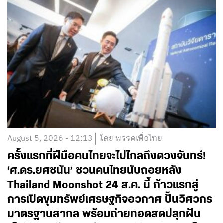
August 5, 2026 - 12:13
โดย พรรคเพื่อไทย
ครั้งแรกที่ฝีมือคนไทยจะไปไกลถึงดวงจันทร์!
‘ศ.ดร.ยศชนัน’ ชวนคนไทยนับถอยหลัง
Thailand Moonshot 24 ส.ค. นี้ ก้าวแรกสู่
การเปิดขุมทรัพย์เศรษฐกิจอวกาศ ปั้นวิศวกร
มาตรฐานสากล พร้อมถ่ายทอดสดปลุกฝัน