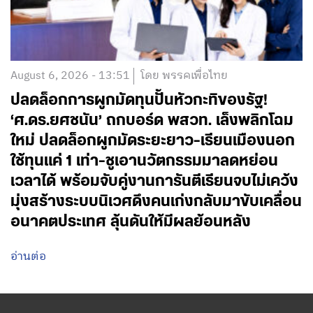
August 6, 2026 - 13:51
โดย พรรคเพื่อไทย
ปลดล็อกการผูกมัดทุนปั้นหัวกะทิของรัฐ!
‘ศ.ดร.ยศชนัน’ ถกบอร์ด พสวท. เล็งพลิกโฉม
ใหม่ ปลดล็อกผูกมัดระยะยาว-เรียนเมืองนอก
ใช้ทุนแค่ 1 เท่า-ชูเอานวัตกรรมมาลดหย่อน
เวลาได้ พร้อมจับคู่งานการันตีเรียนจบไม่เคว้ง
มุ่งสร้างระบบนิเวศดึงคนเก่งกลับมาขับเคลื่อน
อนาคตประเทศ ลุ้นดันให้มีผลย้อนหลัง
อ่านต่อ