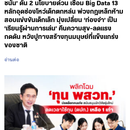
ชนัน’ ดัน 2 นโยบายด่วน เชื่อม Big Data 13
หลักอุดช่องโหว่เด็กตกหล่น พ่วงกฎเหล็กห้าม
สอบแข่งขันเด็กเล็ก มุ่งเปลี่ยน ‘ท่องจำ’ เป็น
‘เรียนรู้ผ่านการเล่น’ คืนความสุข-ลดแรง
กดดัน หวังปูทางสร้างทุนมนุษย์ที่แข็งแกร่ง
ของชาติ
อ่านต่อ