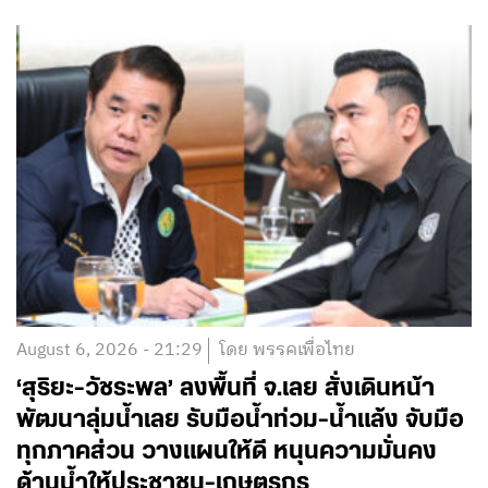
August 6, 2026 - 21:29
โดย พรรคเพื่อไทย
‘สุริยะ-วัชระพล’ ลงพื้นที่ จ.เลย สั่งเดินหน้า
พัฒนาลุ่มน้ำเลย รับมือน้ำท่วม-น้ำแล้ง จับมือ
ทุกภาคส่วน วางแผนให้ดี หนุนความมั่นคง
ด้านน้ำให้ประชาชน-เกษตรกร