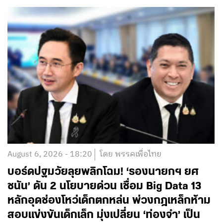
August 6, 2026 - 18:20
โดย พรรคเพื่อไทย
บอร์ดปฐมวัยลุยพลิกโฉม! ‘รองนายกฯ ยศ
ชนัน’ ดัน 2 นโยบายด่วน เชื่อม Big Data 13
หลักอุดช่องโหว่เด็กตกหล่น พ่วงกฎเหล็กห้าม
สอบแข่งขันเด็กเล็ก มุ่งเปลี่ยน ‘ท่องจำ’ เป็น