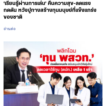
‘เรียนรู้ผ่านการเล่น’ คืนความสุข-ลดแรง
กดดัน หวังปูทางสร้างทุนมนุษย์ที่แข็งแกร่ง
ของชาติ
อ่านต่อ