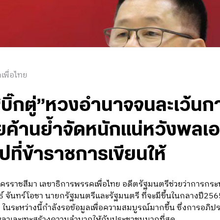
เพื่อไทย
“บิ๊กตู่”หวงอำนาจจนละเว้น
ค้านย้ำจัดหนักแน่หวังพลเอ
ปที่ข้าราชการเขียนให้
ครราชสีมา เลขาธิการพรรคเพื่อไทย อดีตรัฐมนตรีช่วยว่าการกร
ธ์ จันทร์โอชา นายกรัฐมนตรีและรัฐมนตรี ที่จะมีขึ้นในกลางปี2
ย ในระหว่างนี้กำลังรอข้อมูลเพื่อความสมบูรณ์มากขึ้น ซึ่งการอภิปรา
หลวเละเทะสร้างความลำบากให้กับประชาชนมากที่สุด