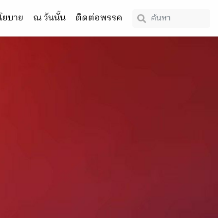
โยบาย
ณ วันนั้น
ติดต่อพรรค