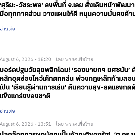
‘สุริยะ-วัชระพล’ ลงพื้นที่ จ.เลย สั่งเดินหน้าพัฒนา
มือทุกภาคส่วน วางแผนให้ดี หนุนความมั่นคงด้
อ่านต่อ
August 6, 2026 - 18:20
โดย พรรคเพื่อไทย
บอร์ดปฐมวัยลุยพลิกโฉม! ‘รองนายกฯ ยศชนัน’ ดั
หลักอุดช่องโหว่เด็กตกหล่น พ่วงกฎเหล็กห้ามสอบแข่
เป็น ‘เรียนรู้ผ่านการเล่น’ คืนความสุข-ลดแรงกดดั
แข็งแกร่งของชาติ
อ่านต่อ
August 6, 2026 - 13:51
โดย พรรคเพื่อไทย
ปลดล็อกการผูกมัดทุนปั้นหัวกะทิของรัฐ! ‘ศ.ดร.