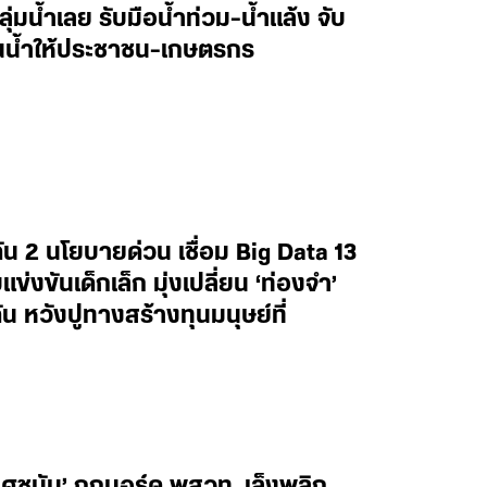
ลุ่มน้ำเลย รับมือน้ำท่วม-น้ำแล้ง จับ
านน้ำให้ประชาชน-เกษตรกร
น 2 นโยบายด่วน เชื่อม Big Data 13
งขันเด็กเล็ก มุ่งเปลี่ยน ‘ท่องจำ’
น หวังปูทางสร้างทุนมนุษย์ที่
ยศชนัน’ ถกบอร์ด พสวท. เล็งพลิก