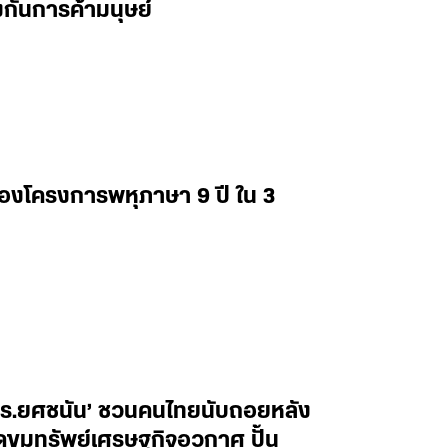
กันการค้ามนุษย์
่องโครงการพหุภาษา 9 ปี ใน 3
ศ.ดร.ยศชนัน’ ชวนคนไทยนับถอยหลัง
ิดขุมทรัพย์เศรษฐกิจอวกาศ ปั้น