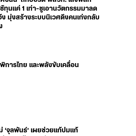
้ทุนแค่ 1 เท่า-ชูเอานวัตกรรมมาลด
ว้ง มุ่งสร้างระบบนิเวศดึงคนเก่งกลับ
ง
พิการไทย และพลังขับเคลื่อน
‘จุลพันธ์’ เผยช่วยแก้ปมแก้