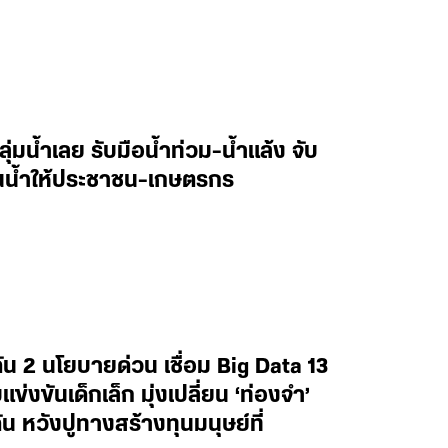
ลุ่มน้ำเลย รับมือน้ำท่วม-น้ำแล้ง จับ
านน้ำให้ประชาชน-เกษตรกร
น 2 นโยบายด่วน เชื่อม Big Data 13
งขันเด็กเล็ก มุ่งเปลี่ยน ‘ท่องจำ’
น หวังปูทางสร้างทุนมนุษย์ที่