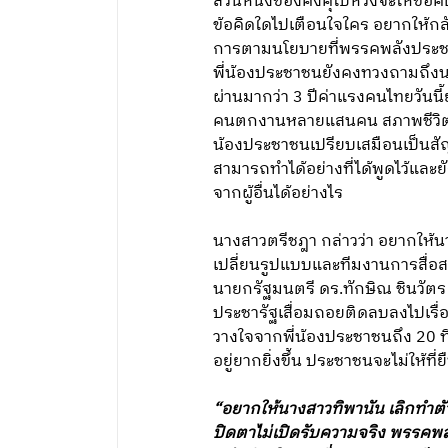
ส่วนหนึ่งของคังคุไบหวังจะให้ข้อค
ข้อคิดใดไปเตือนใจใคร อยากให้กลั
การตามนโยบายที่พรรคพลังประชาร
พี่น้องประชาชนยังคงทวงถามถึงนโยบ
ผ่านมากว่า 3 ปีค่าแรงคนไทยวันนี้ย
คนตกงานหลายแสนคน สภาพชีวิตขอ
น้องประชาชนเปรียบเสมือนเป็นสั
สามารถทำได้อย่างที่ได้พูดไว้แล
จากผู้อื่นได้อย่างไร
นางสาวตรีชฎา กล่าวว่า อยากให
เปลี่ยนรูปแบบและทีมงานการสื่
นายกรัฐมนตรี ดร.ทักษิณ ชินวัตร ซ
ประชารัฐเสื่อมถอยติดลบลงไปเรื่อ
วางใจจากพี่น้องประชาชนถึง 20 ที่
อยู่ยากยิ่งขึ้น ประชาชนจะไม่ให้ที่
“อยากให้นางสาวทิพานัน เลิกทำตัว
ปิดตาไม่เปิดรับความจริง พรรคพลั