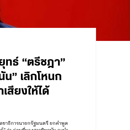
ยุทธ์ “ตรีชฎา”
นัน” เลิกโหนก
สียงให้ได้
กเลขาธิการนายกรัฐมนตรี ยกคำพูด