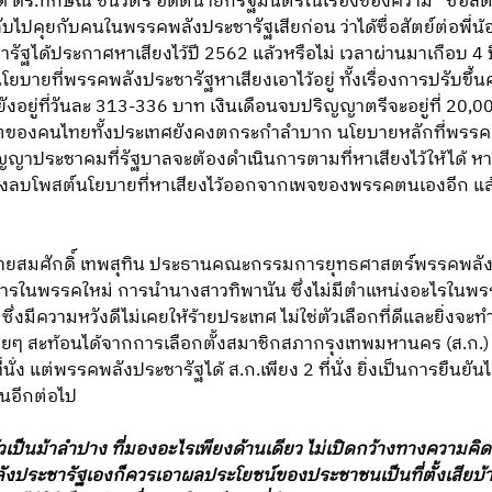
ิด ดร.ทักษิณ ชินวัตร อดีตนายกรัฐมนตรีในเรื่องของความ “ซื่อสัต
บไปคุยกับคนในพรรคพลังประชารัฐเสียก่อน ว่าได้ซื่อสัตย์ต่อพี่น้
ัฐได้ประกาศหาเสียงไว้ปี 2562 แล้วหรือไม่ เวลาผ่านมาเกือบ 
ายที่พรรคพลังประชารัฐหาเสียงเอาไว้อยู่ ทั้งเรื่องการปรับขึ้นค่
ังอยู่ที่วันละ 313-336 บาท เงินเดือนจบปริญญาตรีจะอยู่ที่ 20,000 
งคนไทยทั้งประเทศยังคงตกระกำลำบาก นโยบายหลักที่พรรคการ
ญญาประชาคมที่รัฐบาลจะต้องดำเนินการตามที่หาเสียงไว้ให้ได้ 
ะยังลบโพสต์นโยบายที่หาเสียงไว้ออกจากเพจของพรรคตนเองอีก แล้
้นายสมศักดิ์ เทพสุทิน ประธานคณะกรรมการยุทธศาสตร์พรรคพลั
อสารในพรรคใหม่ การนำนางสาวทิพานัน ซึ่งไม่มีตำแหน่งอะไรใน
ึ่งมีความหวังดีไม่เคยให้ร้ายประเทศ ไม่ใช่ตัวเลือกที่ดีและยิ่ง
ยๆ สะท้อนได้จากการเลือกตั้งสมาชิกสภากรุงเทพมหานคร (ส.ก.) ล่
นั่ง แต่พรรคพลังประชารัฐได้ ส.ก.เพียง 2 ที่นั่ง ยิ่งเป็นการยืนย
ยืนอีกต่อไป
เป็นม้าลำปาง ที่มองอะไรเพียงด้านเดียว ไม่เปิดกว้างทางความคิด 
งประชารัฐเองก็ควรเอาผลประโยชน์ของประชาชนเป็นที่ตั้งเสียบ้าง 