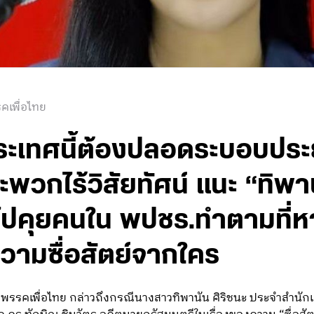
คเพื่อไทย
ีประเทศนี้ต้องปลอดระบอบประ
ะพวกไร้วิสัยทัศน์ แนะ “ทิพา
บไปคุยคนใน พปชร.ทำตามที่หาเ
ามซื่อสัตย์จากใคร
รรคเพื่อไทย กล่าวถึงกรณีนางสาวทิพานัน ศิริชนะ ประจำสำนั