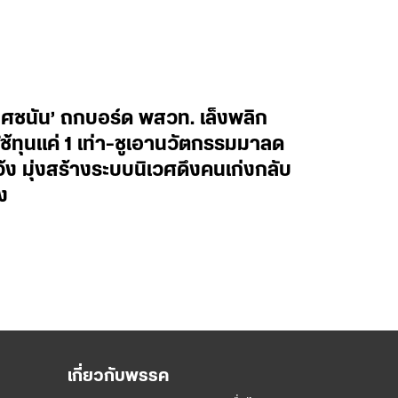
ยศชนัน’ ถกบอร์ด พสวท. เล็งพลิก
้ทุนแค่ 1 เท่า-ชูเอานวัตกรรมมาลด
ว้ง มุ่งสร้างระบบนิเวศดึงคนเก่งกลับ
ง
เกี่ยวกับพรรค