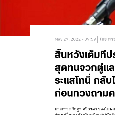
May 27, 2022 - 09:59
โดย พรร
สิ้นหวังเต็มท
สุดทนจวกตู่แล
ระแสโทนี่ กลั
ก่อนทวงถามคว
นางสาวตรีชฎา ศรีธาดา รองโฆษกพ