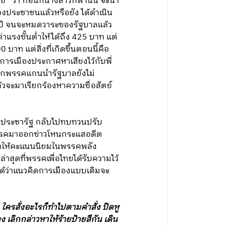
ย์” ว่า ก่อนที่นางสาวทิพานัน จะนำ
องประชาชนแล้วหรือยัง ได้ดำเนิน
4 ปี จนจะหมดวาระของรัฐบาลแล้ว
าแรงขั้นต่ำให้ได้ถึง 425 บาท แต่
บาท แต่สิ่งที่เกิดขึ้นตอนนี้คือ
เมืองประกาศหาเสียงไว้กับพี่
หากพรรคแกนนำรัฐบาลยังไม่
วจะมาเรียกร้องหาความซื่อสัตย์
งประชารัฐ กลับไปทบทวนปรับ
พรรคมาออกข่าวโหนกระแสอดีต
จะทำให้คะแนนนิยมในพรรคพลัง
าสุดที่พรรคเพื่อไทยได้รับความไว้
ันได้ว่าแนวคิดการเมืองแบบเดิมจะ
ใครสั่งอะไรก็ทำไปตามคำสั่ง ปิดหู
เลิกกล่าวหาให้ร้ายป้ายสีกัน เดิน