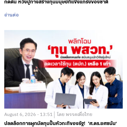
กดดัน หวังปูทางสร้างทุนมนุษย์ที่แข็งแกร่งของชาติ
อ่านต่อ
August 6, 2026 - 13:51
โดย พรรคเพื่อไทย
ปลดล็อกการผูกมัดทุนปั้นหัวกะทิของรัฐ! ‘ศ.ดร.ยศชนัน’