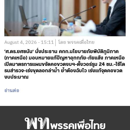
August 4, 2026 - 15:11
โดย พรรคเพื่อไทย
‘ศ.ดร.ยศชนัน’ นั่งประธาน คกก.นโยบายภัยพิบัติภูมิภาค
(ภาคเหนือ) มอบหมายแก้ปัญหาอุทกภัย-ภัยแล้ง ภาคเหนือ
เปิดมาตรการแผนขจัดคอขวดงบฯ-ตั้งวอร์รูม 24 ชม.-ใช้โด
รนสำรวจ-เร่งขุดลอกลำน้ำ ย้ำต้องฉับไว เร่งแก้จุดคอขวด
งบประมาณ
อ่านต่อ