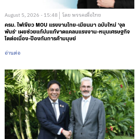
August 5, 2026 - 15:48
โดย พรรคเพื่อไทย
ครม. ไฟเขียว MOU แรงงานไทย-เมียนมา ฉบับใหม่ ‘จุล
พันธ์’ เผยช่วยแก้ปมแก้ขาดแคลนแรงงาน-หนุนเศรษฐกิจ
โตต่อเนื่อง-ป้องกันการค้ามนุษย์
อ่านต่อ