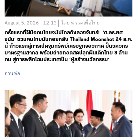
August 5, 2026 - 12:13
โดย พรรคเพื่อไทย
ครั้งแรกที่ฝีมือคนไทยจะไปไกลถึงดวงจันทร์! ‘ศ.ดร.ยศ
ชนัน’ ชวนคนไทยนับถอยหลัง Thailand Moonshot 24 ส.ค.
นี้ ก้าวแรกสู่การเปิดขุมทรัพย์เศรษฐกิจอวกาศ ปั้นวิศวกร
มาตรฐานสากล พร้อมถ่ายทอดสดปลุกฝันเด็กไทย 3 ล้าน
คน สู่การพลิกโฉมประเทศเป็น ‘ผู้สร้างนวัตกรรม’
อ่านต่อ