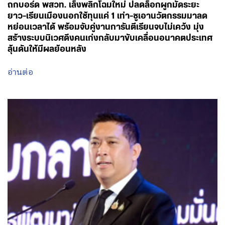
ถกบอร์ด พสวท. เล็งพลิกโฉมใหม่ ปลดล็อกผูกมัดระยะ
ยาว-เรียนเมืองนอกใช้ทุนแค่ 1 เท่า-ชูเอานวัตกรรมมาลด
หย่อนเวลาได้ พร้อมจับคู่งานการันตีเรียนจบไม่เคว้ง มุ่ง
สร้างระบบนิเวศดึงคนเก่งกลับมาขับเคลื่อนอนาคตประเทศ
ลุ้นดันให้มีผลย้อนหลัง
อ่านต่อ