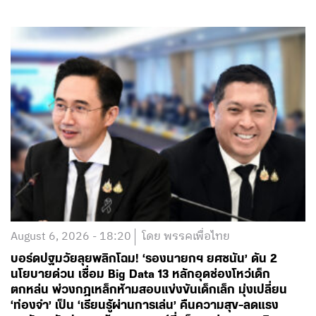
August 6, 2026 - 18:20
โดย พรรคเพื่อไทย
บอร์ดปฐมวัยลุยพลิกโฉม! ‘รองนายกฯ ยศชนัน’ ดัน 2
นโยบายด่วน เชื่อม Big Data 13 หลักอุดช่องโหว่เด็ก
ตกหล่น พ่วงกฎเหล็กห้ามสอบแข่งขันเด็กเล็ก มุ่งเปลี่ยน
‘ท่องจำ’ เป็น ‘เรียนรู้ผ่านการเล่น’ คืนความสุข-ลดแรง