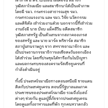
เจ้าภาพ มี ดร. เบนโอนี่ เอเดอรีน สมาชิก
วุฒิสภาโรเมเนีย และสมาชิกนาโต้เป็นเจ้าภาพ
โดยมี รมว. กระทรวงสาธารณสุข รมว.
กระทรวงแรงงาน และ รมว. วิจัย นวัตกรรม
และดิจิตัล เข้าร่วมงานด้วย นอกจากนี้ที่เข้าร่วม
งานยังมี นาย บ๊อบ แม็คอีวีน อดีตสมาชิก
วุฒิสภาสหรัฐ เป็นตัวแทนจากสภาคองเกรส
ของสหรัฐ และ นาย มาร์ค พริชาร์ด สมาชิก
สภาผู้แทนราษฎร จาก สหราชอาณาจักร และ
เป็นประธานกรรมาธิการเอเชียตะวันออกเฉียง
ใต้เข้าร่วม โดยที่ประชุมได้หารือกันในปัญหา
และผลกระทบของสงครามรัสเซียยูเครนที่
กำลังดำเนินอยู่
ทั้งนี้ ประเทศโรมาเนียทางตอนเหนือมี ชายแดน
ติดกับประเทศยูเครน ตอนนี้รัฐบาลและภาค
ประชาชนของประเทศโรมาเนีย รวมถึงโบสถ์
ต่างๆ ช่วยกัน ดูแลผู้ลี้ภัยจากประเทศยูเครน
โดยดูแลทั้งอาหารและที่พัก ทุกคนหวาดกลัว