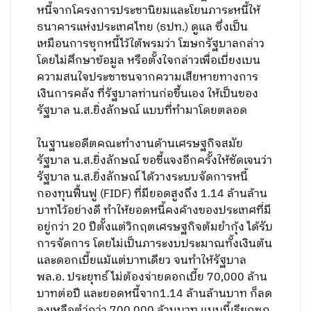
หนี้จากโครงการประชานิยมและโยนภาระหนี้ให้
ธนาคารแห่งประเทศไทย (ธปท.) ดูแล ซึ่งเป็น
เหมือนการซุกหนี้ไว้ใต้พรมว่า โฆษกรัฐบาลกล่าว
โดยไม่ศึกษาข้อมูล หรือตั้งใจกล่าวเพื่อเบี่ยงเบน
ความสนใจประชาชนจากความเสียหายทางการ
เงินการคลัง ที่รัฐบาลท่านก่อขึ้นเอง ให้เป็นของ
รัฐบาล น.ส.ยิ่งลักษณ์ แบบที่ทำมาโดยตลอด
ในฐานะอดีตคณะทำงานด้านเศรษฐกิจสมัย
รัฐบาล น.ส.ยิ่งลักษณ์ ขอชี้แจงอีกครั้งให้ชัดเจนว่า
รัฐบาล น.ส.ยิ่งลักษณ์ ได้วางระบบจัดการหนี้
กองทุนฟื้นฟู (FIDF) ที่มียอดสูงถึง 1.14 ล้านล้าน
บาทไว้อย่างดี ทำให้ยอดหนี้คงค้างของประเทศที่มี
อยู่กว่า 20 ปีตั้งแต่วิกฤตเศรษฐกิจต้มยำกุ้ง ได้รับ
การจัดการ โดยไม่เป็นภาระงบประมาณทั้งเงินต้น
และดอกเบี้ยแม้แต่บาทเดียว จนทำให้รัฐบาล
พล.อ. ประยุทธ์ ไม่ต้องจ่ายดอกเบี้ย 70,000 ล้าน
บาทต่อปี และยอดหนี้จาก1.14 ล้านล้านบาท ก็ลด
ลงเหลือตำ่กว่า 700,000 ล้านบาท แบบนี้เรียกซุก