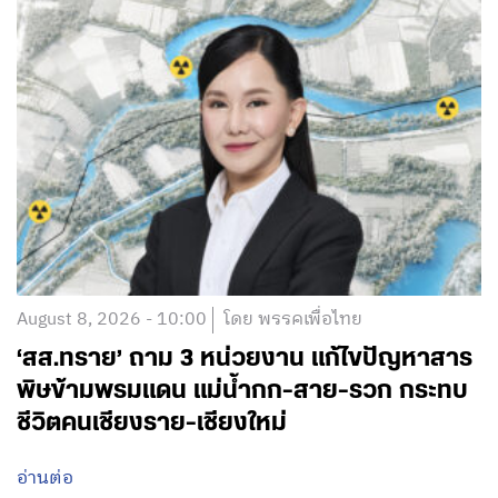
August 8, 2026 - 10:00
โดย พรรคเพื่อไทย
‘สส.ทราย’ ถาม 3 หน่วยงาน แก้ไขปัญหาสาร
พิษข้ามพรมแดน แม่น้ำกก-สาย-รวก กระทบ
ชีวิตคนเชียงราย-เชียงใหม่
อ่านต่อ