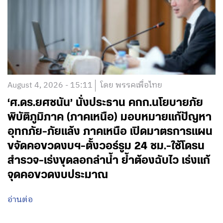
August 4, 2026 - 15:11
โดย พรรคเพื่อไทย
‘ศ.ดร.ยศชนัน’ นั่งประธาน คกก.นโยบายภัย
พิบัติภูมิภาค (ภาคเหนือ) มอบหมายแก้ปัญหา
อุทกภัย-ภัยแล้ง ภาคเหนือ เปิดมาตรการแผน
ขจัดคอขวดงบฯ-ตั้งวอร์รูม 24 ชม.-ใช้โดรน
สำรวจ-เร่งขุดลอกลำน้ำ ย้ำต้องฉับไว เร่งแก้
จุดคอขวดงบประมาณ
อ่านต่อ