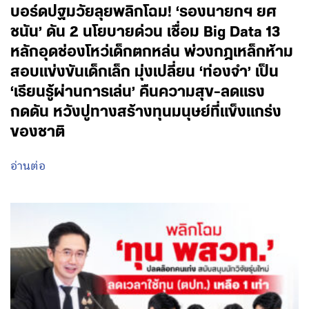
บอร์ดปฐมวัยลุยพลิกโฉม! ‘รองนายกฯ ยศ
ชนัน’ ดัน 2 นโยบายด่วน เชื่อม Big Data 13
หลักอุดช่องโหว่เด็กตกหล่น พ่วงกฎเหล็กห้าม
สอบแข่งขันเด็กเล็ก มุ่งเปลี่ยน ‘ท่องจำ’ เป็น
‘เรียนรู้ผ่านการเล่น’ คืนความสุข-ลดแรง
กดดัน หวังปูทางสร้างทุนมนุษย์ที่แข็งแกร่ง
ของชาติ
อ่านต่อ