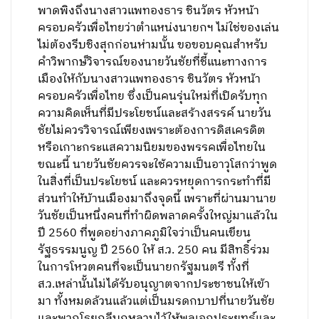
พาดพิงถึงนางสาวแพทองธาร ชินวัตร หัวหน้า
ครอบครัวเพื่อไทยว่าตำแหน่งนายกฯ ไม่ใช่ของเล่น
ไม่ต้องรีบชิงสุกก่อนห่ามนั้น ขอขอบคุณสำหรับ
คำวิพากษ์วิจารณ์ของนายวันชัยที่ชี้แนะทางการ
เมืองให้กับนางสาวแพทองธาร ชินวัตร หัวหน้า
ครอบครัวเพื่อไทย ซึ่งเป็นคนรุ่นใหม่ที่เปิดรับทุก
ความคิดเห็นที่มีประโยชน์และสร้างสรรค์ นายวัน
ชัยไม่ควรวิจารณ์เพียงเพราะต้องการดิสเครดิต
หรือเกาะกระแสความนิยมของพรรคเพื่อไทยใน
ขณะนี้ นายวันชัยควรจะใช้ความเป็นอาวุโสกว่าพูด
ในสิ่งที่เป็นประโยชน์ และควรหยุดการกระทำที่มี
ส่วนทำให้บ้านเมืองมาถึงจุดนี้ เพราะที่ผ่านมานาย
วันชัยเป็นหนึ่งคนที่ทำผิดพลาดครั้งใหญ่มาแล้วใน
ปี 2560 ที่พูดอย่างภาคภูมิใจว่าเป็นคนเขียน
รัฐธรรมนูญ ปี 2560 ให้ ส.ว. 250 คน มีสิทธิ์ร่วม
ในการโหวตคนที่จะเป็นนายกรัฐมนตรี ทั้งที่
ส.ว.เหล่านั้นไม่ได้รับอนุญาตจากประชาชนให้เข้า
มา ทั้งหมดล้วนแล้วแต่เป็นมรดกบาปที่นายวันชัย
และพวกโรยกลีบกุหลาบไว้ให้พลเอกประยุทธ์และ