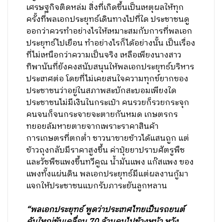
เศรษฐกิจติดหล่ม สิ่งที่เกิดขึ้นเป็นเหตุผลให้ทุก
ครั้งที่พลเอกประยุทธ์เดินทางไปที่ใด ประชาชนดู
ออกว่าควรทำอย่างไรให้เหมาะสมกับการที่พลเอก
ประยุทธ์ไปเยือน ทำอย่างไรก็ได้อย่างนั้น เป็นเรื่อง
ที่ไม่เหนือกว่าความเป็นจริง เหลือเพียงนางสาว
ทิพานันที่ยังคงสนับสนุนให้พลเอกประยุทธ์บริหาร
ประเทศต่อ โดยที่ไม่เคยสนใจความทุกข์ยากของ
ประชาชนว่าอยู่ในสภาพสะบักสะบอมเพียงใด
ประชาชนไม่มีเงินในกระเป๋า คนรวยก็รวยกระจุก
คนจนก็จนกระจายจะตายกันหมด เกษตรกร
ทยอยล้มหายตายจากเพราะราคาสินค้า
การเกษตรที่ตกต่ำ ชาวนาขายข้าวได้แสนถูก แต่
ข้าวถุงกลับมีราคาสูงขึ้น ค่าปุ๋ยยาปราบศัตรูพืช
และวัชพืชแพงขึ้นทวีคูณ น้ำมันแพง แก๊สแพง ของ
แพงทั้งแผ่นดิน พลเอกประยุทธ์มีแต่ผลงานกู้มา
แจกให้ประชาชนแบกรับภาระยันลูกหลาน
“พลเอกประยุทธ์ พูดว่าประเทศไทยเป็นรถยนต์
คันใหญ่ขับเคลื่อน 70 ล้านคนไปข้างหน้า หวัง