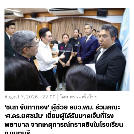
August 7, 2026 - 22:00
โดย พรรคเพื่อไทย
‘ชนก จันทาทอง’ ผู้ช่วย รมว.พม. ร่วมคณะ
‘ศ.ดร.ยศชนัน’ เยี่ยมผู้ได้รับบาดเจ็บที่โรง
พยาบาล จากเหตุการณ์กราดยิงในโรงเรียน
จ.นนทบุรี