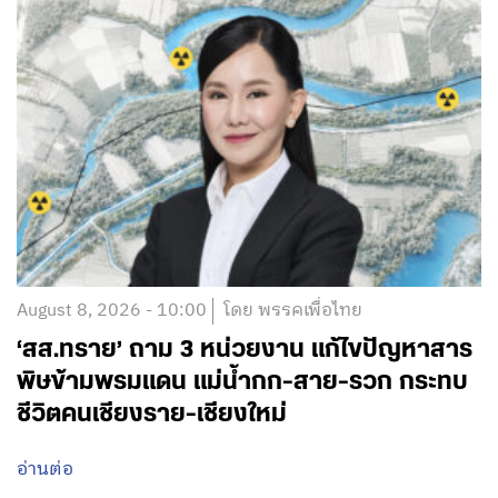
August 8, 2026 - 10:00
โดย พรรคเพื่อไทย
‘สส.ทราย’ ถาม 3 หน่วยงาน แก้ไขปัญหาสาร
พิษข้ามพรมแดน แม่น้ำกก-สาย-รวก กระทบ
ชีวิตคนเชียงราย-เชียงใหม่
อ่านต่อ