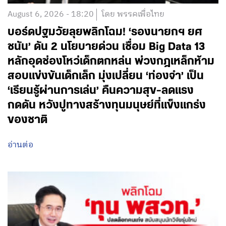
August 6, 2026 - 18:20
โดย พรรคเพื่อไทย
บอร์ดปฐมวัยลุยพลิกโฉม! ‘รองนายกฯ ยศ
ชนัน’ ดัน 2 นโยบายด่วน เชื่อม Big Data 13
หลักอุดช่องโหว่เด็กตกหล่น พ่วงกฎเหล็กห้าม
สอบแข่งขันเด็กเล็ก มุ่งเปลี่ยน ‘ท่องจำ’ เป็น
‘เรียนรู้ผ่านการเล่น’ คืนความสุข-ลดแรง
กดดัน หวังปูทางสร้างทุนมนุษย์ที่แข็งแกร่ง
ของชาติ
อ่านต่อ