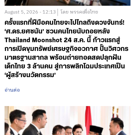
August 5, 2026 - 12:13
โดย พรรคเพื่อไทย
ครั้งแรกที่ฝีมือคนไทยจะไปไกลถึงดวงจันทร์!
‘ศ.ดร.ยศชนัน’ ชวนคนไทยนับถอยหลัง
Thailand Moonshot 24 ส.ค. นี้ ก้าวแรกสู่
การเปิดขุมทรัพย์เศรษฐกิจอวกาศ ปั้นวิศวกร
มาตรฐานสากล พร้อมถ่ายทอดสดปลุกฝัน
เด็กไทย 3 ล้านคน สู่การพลิกโฉมประเทศเป็น
‘ผู้สร้างนวัตกรรม’
อ่านต่อ