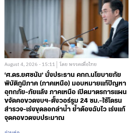
August 4, 2026 - 15:11
โดย พรรคเพื่อไทย
‘ศ.ดร.ยศชนัน’ นั่งประธาน คกก.นโยบายภัย
พิบัติภูมิภาค (ภาคเหนือ) มอบหมายแก้ปัญหา
อุทกภัย-ภัยแล้ง ภาคเหนือ เปิดมาตรการแผน
ขจัดคอขวดงบฯ-ตั้งวอร์รูม 24 ชม.-ใช้โดรน
สำรวจ-เร่งขุดลอกลำน้ำ ย้ำต้องฉับไว เร่งแก้
จุดคอขวดงบประมาณ
อ่านต่อ