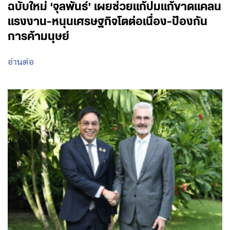
ฉบับใหม่ ‘จุลพันธ์’ เผยช่วยแก้ปมแก้ขาดแคลน
แรงงาน-หนุนเศรษฐกิจโตต่อเนื่อง-ป้องกัน
การค้ามนุษย์
อ่านต่อ