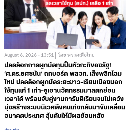
August 6, 2026 - 13:51
โดย พรรคเพื่อไทย
ปลดล็อกการผูกมัดทุนปั้นหัวกะทิของรัฐ!
‘ศ.ดร.ยศชนัน’ ถกบอร์ด พสวท. เล็งพลิกโฉม
ใหม่ ปลดล็อกผูกมัดระยะยาว-เรียนเมืองนอก
ใช้ทุนแค่ 1 เท่า-ชูเอานวัตกรรมมาลดหย่อน
เวลาได้ พร้อมจับคู่งานการันตีเรียนจบไม่เคว้ง
มุ่งสร้างระบบนิเวศดึงคนเก่งกลับมาขับเคลื่อน
อนาคตประเทศ ลุ้นดันให้มีผลย้อนหลัง