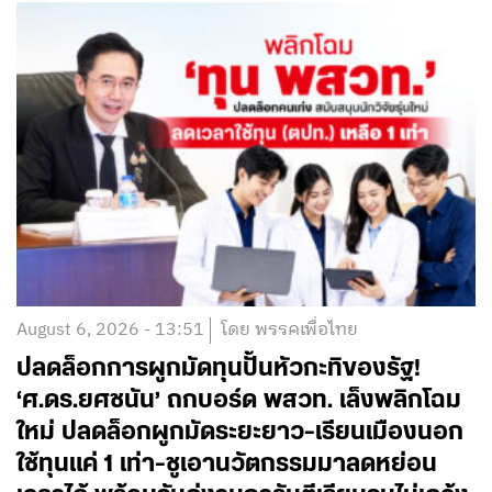
August 6, 2026 - 13:51
โดย พรรคเพื่อไทย
ปลดล็อกการผูกมัดทุนปั้นหัวกะทิของรัฐ!
‘ศ.ดร.ยศชนัน’ ถกบอร์ด พสวท. เล็งพลิกโฉม
ใหม่ ปลดล็อกผูกมัดระยะยาว-เรียนเมืองนอก
ใช้ทุนแค่ 1 เท่า-ชูเอานวัตกรรมมาลดหย่อน