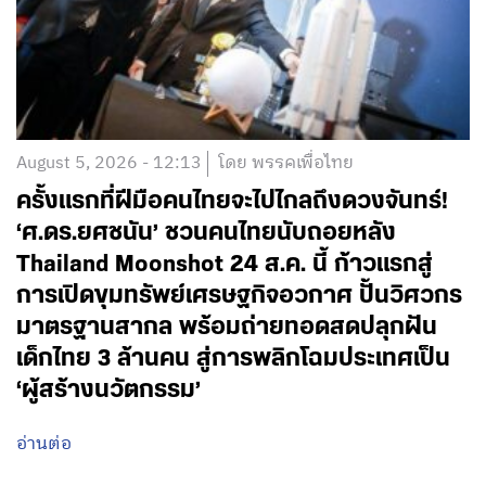
August 5, 2026 - 12:13
โดย พรรคเพื่อไทย
ครั้งแรกที่ฝีมือคนไทยจะไปไกลถึงดวงจันทร์!
‘ศ.ดร.ยศชนัน’ ชวนคนไทยนับถอยหลัง
Thailand Moonshot 24 ส.ค. นี้ ก้าวแรกสู่
การเปิดขุมทรัพย์เศรษฐกิจอวกาศ ปั้นวิศวกร
มาตรฐานสากล พร้อมถ่ายทอดสดปลุกฝัน
เด็กไทย 3 ล้านคน สู่การพลิกโฉมประเทศเป็น
‘ผู้สร้างนวัตกรรม’
อ่านต่อ