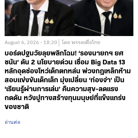
August 6, 2026 - 18:20
โดย พรรคเพื่อไทย
บอร์ดปฐมวัยลุยพลิกโฉม! ‘รองนายกฯ ยศ
ชนัน’ ดัน 2 นโยบายด่วน เชื่อม Big Data 13
หลักอุดช่องโหว่เด็กตกหล่น พ่วงกฎเหล็กห้าม
สอบแข่งขันเด็กเล็ก มุ่งเปลี่ยน ‘ท่องจำ’ เป็น
‘เรียนรู้ผ่านการเล่น’ คืนความสุข-ลดแรง
กดดัน หวังปูทางสร้างทุนมนุษย์ที่แข็งแกร่ง
ของชาติ
อ่านต่อ