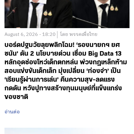
August 6, 2026 - 18:20
โดย พรรคเพื่อไทย
บอร์ดปฐมวัยลุยพลิกโฉม! ‘รองนายกฯ ยศ
ชนัน’ ดัน 2 นโยบายด่วน เชื่อม Big Data 13
หลักอุดช่องโหว่เด็กตกหล่น พ่วงกฎเหล็กห้าม
สอบแข่งขันเด็กเล็ก มุ่งเปลี่ยน ‘ท่องจำ’ เป็น
‘เรียนรู้ผ่านการเล่น’ คืนความสุข-ลดแรง
กดดัน หวังปูทางสร้างทุนมนุษย์ที่แข็งแกร่ง
ของชาติ
อ่านต่อ