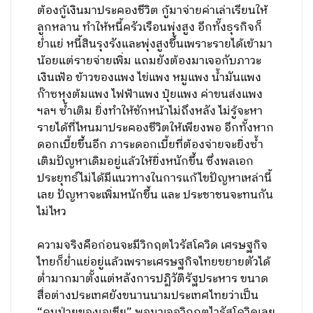
ต้องกู้เงินมาประคองชีวิต กู้มาจ่ายค่าเล่าเรียนให้
ลูกหลาน ทำให้หนี้ครัวเรือนพุ่งสูง อีกทั้งธุรกิจก็
ย่ำแย่ หนี้สินรุงรังและพุ่งสูงขึ้นเพราะรายได้เข้ามา
น้อยแต่รายจ่ายเพิ่ม แถมยังต้องมาเจอกับภาวะ
เงินเฟ้อ ข้าวของแพง ไข่แพง หมูแพง น้ำมันแพง
ก๊าซหุงต้มแพง ไฟฟ้าแพง ปุ๋ยแพง ค่าขนส่งแพง
ฯลฯ ซ้ำเติม ยิ่งทำให้ชักหน้าไม่ถึงหลัง ไม่รู้จะหา
รายได้ที่ไหนมาประคองชีวิตให้เพียงพอ อีกทั้งหาก
ดอกเบี้ยขึ้นอีก ภาระดอกเบี้ยที่ต้องจ่ายจะยิ่งซ้ำ
เติมปัญหาเดิมอยู่แล้วให้ยิ่งหนักขึ้น ซึ่งพลเอก
ประยุทธ์ไม่ได้มีแนวทางในการแก้ไขปัญหาเหล่านี้
เลย ปัญหาจะเพิ่มหนักขึ้น และ ประชาชนจะทนกัน
ไม่ไหว
ความจริงคือก่อนจะมีวิกฤตไวรัสโควิด เศรษฐกิจ
ไทยก็ย่ำแย่อยู่แล้วเพราะเศรษฐกิจไทยขยายตัวได้
ต่ำมากมาตั้งแต่หลังการปฏิวัติรัฐประหาร ขนาด
สื่อต่างประเทศยังขนานนามประเทศไทยว่าเป็น
“คนป่วยของเอเชีย” พอมาเจอวิกฤตไวรัสโควิดเลย