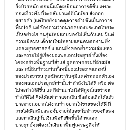
ยิ่งป่วยหนัก ตอนนี้แม้ดูเหมือนอาการดีขึ้น เพราะ
ท่องเที่ยวเริ่มที่จะกลับมาแต่ก็ยังน้อย ส่งออก
ขยายตัว (แต่ไทยยังขาดดุลการค้า) ซึ่งเป็นอาการ
ฟื้นปกติ แต่ต้องถามว่าอนาคตของประเทศไทยจะ
เป็นอย่างไร คนรุ่นใหม่แทบมองไม่เห็นกันเลย มีแต่
ความมืดมน เด็กจบใหม่หลายแสนคนตกงาน ยิ่ง
แถลงยุทธศาสตร์ 3 แกนยิ่งตอกย้ำความล้มเหลว
และความไม่รู้เรื่องของพลเอกประยุทธ์ ทั้งเรื่อง
โครงสร้างพื้นฐานที่ย่ำแย่ อุตสาหกรรมที่ล้าสมัย
และ หนี้สินที่ท่วมท้นทั้งหนี้ของประเทศและหนี้
ของประชาชน ดูเหมือนว่าวันๆมีแต่คำหลอกตัวเอง
ของพลเอกประยุทธ์เท่านั้นว่ากำลังไปได้ดี หรือ ต่อ
ไปจะทำให้ดีขึ้น แต่ที่ผ่านมาไม่ได้พิสูจน์เลยว่าจะ
ทำให้ดีได้ คิดได้แต่การแจกเงิน ซึ่งต้องเลิกได้แล้ว
ประชาชนอยากได้งานทำ อยากให้ขายของได้ดี มี
รายได้เพิ่มเพียงพอจับจ่ายใช้สอยกับข้าวของที่แพง
และหาเงินสู้กับเงินเฟ้อที่เพิ่มขึ้นได้ พลเอก
ประยุทธ์จะต้องนำเงินมาฟื้นฟูเศรษฐกิจให้