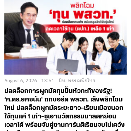
August 6, 2026 - 13:51
โดย พรรคเพื่อไทย
ปลดล็อกการผูกมัดทุนปั้นหัวกะทิของรัฐ!
‘ศ.ดร.ยศชนัน’ ถกบอร์ด พสวท. เล็งพลิกโฉม
ใหม่ ปลดล็อกผูกมัดระยะยาว-เรียนเมืองนอก
ใช้ทุนแค่ 1 เท่า-ชูเอานวัตกรรมมาลดหย่อน
เวลาได้ พร้อมจับคู่งานการันตีเรียนจบไม่เคว้ง