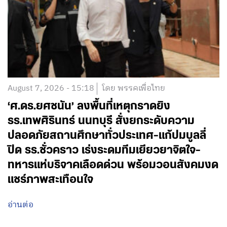
August 7, 2026 - 15:18
โดย พรรคเพื่อไทย
‘ศ.ดร.ยศชนัน’ ลงพื้นที่เหตุกราดยิง
รร.เทพศิรินทร์ นนทบุรี สั่งยกระดับความ
ปลอดภัยสถานศึกษาทั่วประเทศ-แก้ปมบูลลี่
ปิด รร.ชั่วคราว เร่งระดมทีมเยียวยาจิตใจ-
ทหารแห่บริจาคเลือดด่วน พร้อมวอนสังคมงด
แชร์ภาพสะเทือนใจ
อ่านต่อ