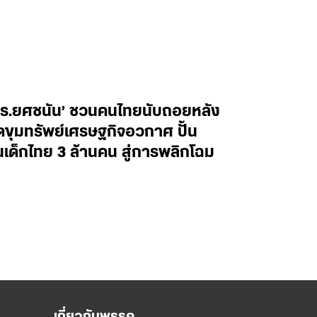
ศ.ดร.ยศชนัน’ ชวนคนไทยนับถอยหลัง
ิดขุมทรัพย์เศรษฐกิจอวกาศ ปั้น
็กไทย 3 ล้านคน สู่การพลิกโฉม