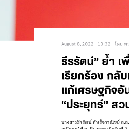
August 8, 2022 - 13:32
โดย พร
ธีรรัตน์” ย้ำ 
เรียกร้อง กลั
แก้เศรษฐกิจอั
“ประยุทธ์” สว
นางสาวธีรรัตน์ สำเร็จวาณิชย์ ส.