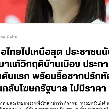
รคเพื่อไทย
เพื่อไทยไปเหนือสุด ประชาชนนั
บมาแก้วิกฤติบ้านเมือง ประก
นดับแรก พร้อมรื้อซากปรักหั
นกลับโฆษกรัฐบาล ไม่มีราคา
ส.กทม. และโฆษกพรรคเพื่อไทย กล่าวว่า กิจกรรม ‘ครอบครัวเพื่อไ