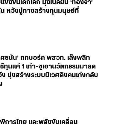
งขันเด็กเล็ก มุ่งเปลี่ยน ‘ท่องจำ’
น หวังปูทางสร้างทุนมนุษย์ที่
ยศชนัน’ ถกบอร์ด พสวท. เล็งพลิก
้ทุนแค่ 1 เท่า-ชูเอานวัตกรรมมาลด
ว้ง มุ่งสร้างระบบนิเวศดึงคนเก่งกลับ
ง
พิการไทย และพลังขับเคลื่อน