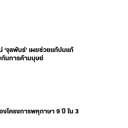
‘จุลพันธ์’ เผยช่วยแก้ปมแก้
กันการค้ามนุษย์
่องโครงการพหุภาษา 9 ปี ใน 3