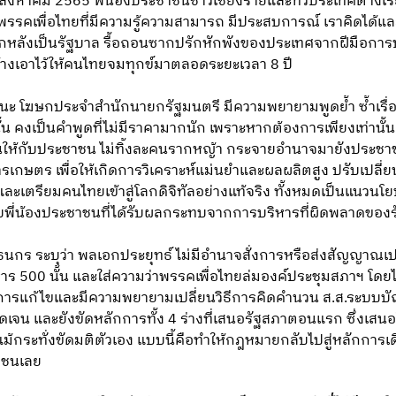
นที่ 7 สิงหาคม 2565 พี่น้องประชาชนชาวเชียงรายและทั่วประเทศต่างเ
รรคเพื่อไทยที่มีความรู้ความสามารถ มีประสบการณ์ เราคิดได้และท
อนแรกหลังเป็นรัฐบาล รื้อถอนซากปรักหักพังของประเทศจากฝีมือก
ร้างเอาไว้ให้คนไทยจมทุกข์มาตลอดระยะเวลา 8 ปี
ะ โฆษกประจำสำนักนายกรัฐมนตรี มีความพยายามพูดย้ำ ซ้ำเรื่อง
้น คงเป็นคำพูดที่ไม่มีราคามากนัก เพราะหากต้องการเพียงเท่านั้
ห้กับประชาชน ไม่ทิ้งละคนรากหญ้า กระจายอำนาจมายังประชาช
่อการเกษตร เพื่อให้เกิดการวิเคราะห์แม่นยำและผลผลิตสูง ปรับเ
 และเตรียมคนไทยเข้าสู่โลกดิจิทัลอย่างแท้จริง ทั้งหมดเป็นแนวนโย
ห้กับพี่น้องประชาชนที่ได้รับผลกระทบจากการบริหารที่ผิดพลาดขอ
ยธนกร ระบุว่า พลเอกประยุทธ์ ไม่มีอำนาจสั่งการหรือส่งสัญญาณเป
นหาร 500 นั้น และใส่ความว่าพรรคเพื่อไทยล่มองค์ประชุมสภาฯ โด
การแก้ไขและมีความพยายามเปลี่ยนวิธีการคิดคำนวน ส.ส.ระบบบัญชี
ดเจน และยังขัดหลักการทั้ง 4 ร่างที่เสนอรัฐสภาตอนแรก ซึ่งเสน
ม้กระทั่งขัดมติตัวเอง แบบนี้คือทำให้กฎหมายกลับไปสู่หลักการ
าชนเลย