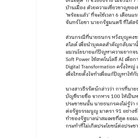
เหนือสุด’ ที่ จ.เชียงราย เมื่อวั
บ้านเมือง ด้วยความเชี่ยวชาญของพ
‘พร้อมแล้ว’ ที่จะใช้เวลา 6 เดื
จันทร์โอชา นายกรัฐมนตรี ที่ได้ส
ส่วนกรณีที่นายธนกร หวังบุญคงชน
สไลด์ เพื่อนำบุคคลสำคัญกลับมานั
แนวนโยบายแก้ปัญหาความยากจนใ
Soft Power ใช้เทคโนโลยี AI เพื
Digital Transformation ครั้งใหญ่
เพื่อไทยตั้งใจทำเพื่อแก้ปัญหาใ
นางสาวธีรรัตน์กล่าวว่า การที่นา
บัญชีรายชื่อ จากหาร 100 ให้เป็
ประชาชนนั้น นายธนกรคงไม่รู้ว่า 
ต่อรัฐธรรมนูญ มาตรา 91 อย่างชั
ทำของรัฐบาลน่าสมเพชที่สุด ยอมแ
กระทำที่ไม่เกิดประโยชน์ต่อประช