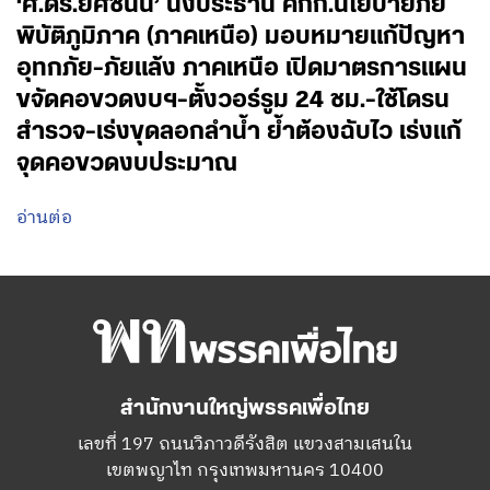
‘ศ.ดร.ยศชนัน’ นั่งประธาน คกก.นโยบายภัย
พิบัติภูมิภาค (ภาคเหนือ) มอบหมายแก้ปัญหา
อุทกภัย-ภัยแล้ง ภาคเหนือ เปิดมาตรการแผน
ขจัดคอขวดงบฯ-ตั้งวอร์รูม 24 ชม.-ใช้โดรน
สำรวจ-เร่งขุดลอกลำน้ำ ย้ำต้องฉับไว เร่งแก้
จุดคอขวดงบประมาณ
อ่านต่อ
สำนักงานใหญ่พรรคเพื่อไทย
เลขที่ 197 ถนนวิภาวดีรังสิต แขวงสามเสนใน
เขตพญาไท กรุงเทพมหานคร 10400