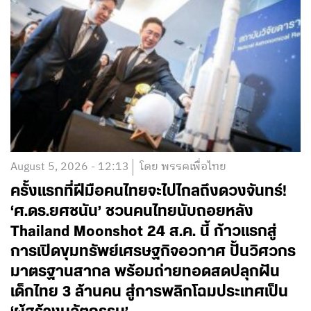
August 5, 2026 - 12:13
โดย พรรคเพื่อไทย
ครั้งแรกที่ฝีมือคนไทยจะไปไกลถึงดวงจันทร์!
‘ศ.ดร.ยศชนัน’ ชวนคนไทยนับถอยหลัง
Thailand Moonshot 24 ส.ค. นี้ ก้าวแรกสู่
การเปิดขุมทรัพย์เศรษฐกิจอวกาศ ปั้นวิศวกร
มาตรฐานสากล พร้อมถ่ายทอดสดปลุกฝัน
เด็กไทย 3 ล้านคน สู่การพลิกโฉมประเทศเป็น