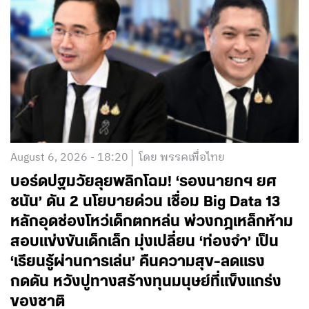
August 6, 2026 - 18:20
โดย พรรคเพื่อไทย
บอร์ดปฐมวัยลุยพลิกโฉม! ‘รองนายกฯ ยศ
ชนัน’ ดัน 2 นโยบายด่วน เชื่อม Big Data 13
หลักอุดช่องโหว่เด็กตกหล่น พ่วงกฎเหล็กห้าม
สอบแข่งขันเด็กเล็ก มุ่งเปลี่ยน ‘ท่องจำ’ เป็น
‘เรียนรู้ผ่านการเล่น’ คืนความสุข-ลดแรง
กดดัน หวังปูทางสร้างทุนมนุษย์ที่แข็งแกร่ง
ของชาติ