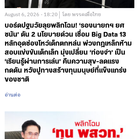
August 6, 2026 - 18:20
โดย พรรคเพื่อไทย
บอร์ดปฐมวัยลุยพลิกโฉม! ‘รองนายกฯ ยศ
ชนัน’ ดัน 2 นโยบายด่วน เชื่อม Big Data 13
หลักอุดช่องโหว่เด็กตกหล่น พ่วงกฎเหล็กห้าม
สอบแข่งขันเด็กเล็ก มุ่งเปลี่ยน ‘ท่องจำ’ เป็น
‘เรียนรู้ผ่านการเล่น’ คืนความสุข-ลดแรง
กดดัน หวังปูทางสร้างทุนมนุษย์ที่แข็งแกร่ง
ของชาติ
อ่านต่อ