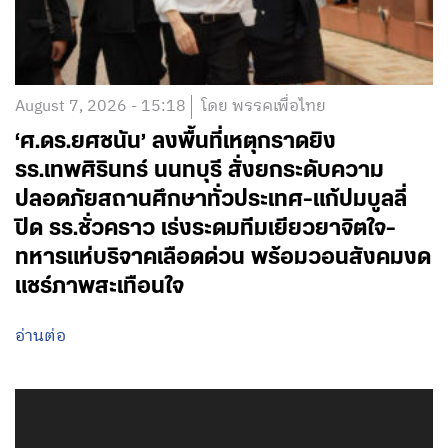
August 7, 2026 - 15:18
โดย พรรคเพื่อไทย
‘ศ.ดร.ยศชนัน’ ลงพื้นที่เหตุกราดยิง
รร.เทพศิรินทร์ นนทบุรี สั่งยกระดับความ
ปลอดภัยสถานศึกษาทั่วประเทศ-แก้ปมบูลลี่
ปิด รร.ชั่วคราว เร่งระดมทีมเยียวยาจิตใจ-
ทหารแห่บริจาคเลือดด่วน พร้อมวอนสังคมงด
แชร์ภาพสะเทือนใจ
อ่านต่อ