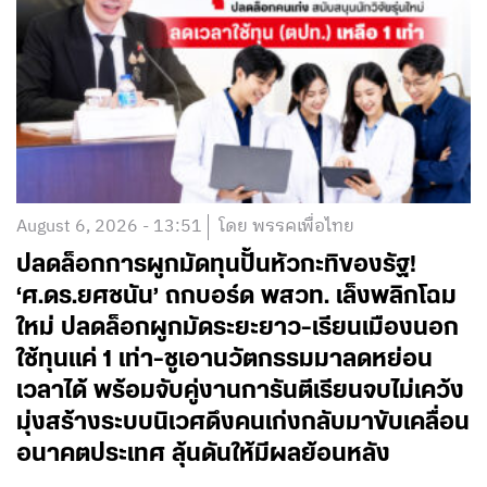
August 6, 2026 - 13:51
โดย พรรคเพื่อไทย
ปลดล็อกการผูกมัดทุนปั้นหัวกะทิของรัฐ!
‘ศ.ดร.ยศชนัน’ ถกบอร์ด พสวท. เล็งพลิกโฉม
ใหม่ ปลดล็อกผูกมัดระยะยาว-เรียนเมืองนอก
ใช้ทุนแค่ 1 เท่า-ชูเอานวัตกรรมมาลดหย่อน
เวลาได้ พร้อมจับคู่งานการันตีเรียนจบไม่เคว้ง
มุ่งสร้างระบบนิเวศดึงคนเก่งกลับมาขับเคลื่อน
อนาคตประเทศ ลุ้นดันให้มีผลย้อนหลัง