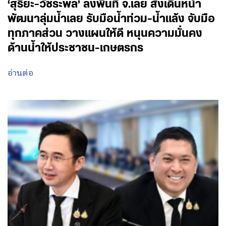
‘สุริยะ-วัชระพล’ ลงพื้นที่ จ.เลย สั่งเดินหน้า
พัฒนาลุ่มน้ำเลย รับมือน้ำท่วม-น้ำแล้ง จับมือ
ทุกภาคส่วน วางแผนให้ดี หนุนความมั่นคง
ด้านน้ำให้ประชาชน-เกษตรกร
อ่านต่อ