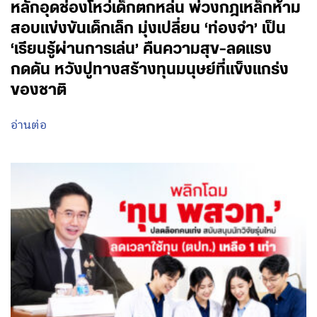
หลักอุดช่องโหว่เด็กตกหล่น พ่วงกฎเหล็กห้าม
สอบแข่งขันเด็กเล็ก มุ่งเปลี่ยน ‘ท่องจำ’ เป็น
‘เรียนรู้ผ่านการเล่น’ คืนความสุข-ลดแรง
กดดัน หวังปูทางสร้างทุนมนุษย์ที่แข็งแกร่ง
ของชาติ
อ่านต่อ