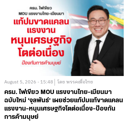
August 5, 2026 - 15:48
โดย พรรคเพื่อไทย
ครม. ไฟเขียว MOU แรงงานไทย-เมียนมา
ฉบับใหม่ ‘จุลพันธ์’ เผยช่วยแก้ปมแก้ขาดแคลน
แรงงาน-หนุนเศรษฐกิจโตต่อเนื่อง-ป้องกัน
การค้ามนุษย์