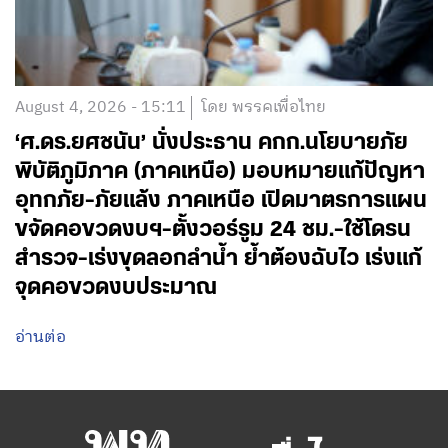
August 4, 2026 - 15:11
โดย พรรคเพื่อไทย
‘ศ.ดร.ยศชนัน’ นั่งประธาน คกก.นโยบายภัย
พิบัติภูมิภาค (ภาคเหนือ) มอบหมายแก้ปัญหา
อุทกภัย-ภัยแล้ง ภาคเหนือ เปิดมาตรการแผน
ขจัดคอขวดงบฯ-ตั้งวอร์รูม 24 ชม.-ใช้โดรน
สำรวจ-เร่งขุดลอกลำน้ำ ย้ำต้องฉับไว เร่งแก้
จุดคอขวดงบประมาณ
อ่านต่อ