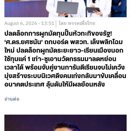
August 6, 2026 - 13:51
โดย พรรคเพื่อไทย
ปลดล็อกการผูกมัดทุนปั้นหัวกะทิของรัฐ!
‘ศ.ดร.ยศชนัน’ ถกบอร์ด พสวท. เล็งพลิกโฉม
ใหม่ ปลดล็อกผูกมัดระยะยาว-เรียนเมืองนอก
ใช้ทุนแค่ 1 เท่า-ชูเอานวัตกรรมมาลดหย่อน
เวลาได้ พร้อมจับคู่งานการันตีเรียนจบไม่เคว้ง
มุ่งสร้างระบบนิเวศดึงคนเก่งกลับมาขับเคลื่อน
อนาคตประเทศ ลุ้นดันให้มีผลย้อนหลัง
อ่านต่อ