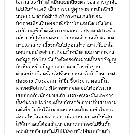
โอกาส แต่ก็ทำตัวเป็นแผ่นเสียงตกร่อง การถูกจับ
ไปปรับทัศนคติ เป็นการข่มขู่คุกคาม ละเมิดสิทธิ
มนุษยชน จำกัดสิทธิเสรีภาพรุนแรงชัดเจน
นักการเมืองในพรรคเพื่อไทยโดนจับโดนขัง โดน
อายัดบัญชี ห้ามเดินทางออกนอกประเทศสารพัด
กลับมาก็สู้กับเผด็จการสืบทอดอำนาจกันต่อ แต่
นายเสกสกล เลี้ยวกลับไปถอนคำสาบานกับย่าโม
ถอนสมอย้ายค่ายเปลี่ยนขั้วหน้าตาเฉย จากเพลง
กตัญญูทักษิณ ยังทำตัวตรงกันข้ามเป็นอกตัญญู
ทักษิณ สร้างปัญหาจนตัวเองต้องพ้นจาก
ตำแหน่ง เดือดร้อนไปถึงนายชนะศักดิ์ อัตถาวงศ์
น้องชาย ต้องออกมาให้ยืมชื่อส่งข่าว ตอนนี้ใน
พรรคเพื่อไทยไม่มีใครอยากจะตอบโต้อะไรนาย
เสกสกลกับน้องชายแล้ว เพราะคนละชั้นและห่าง
ชั้นกันมาก ไม่ว่าจะเป็น ทัศนคติ ภาษาที่หยาบคาย
แต่เพื่อบันทึกไว้ว่านายเสกสกลเป็นคนเช่นไร ตน
จึงขอให้สังคมพิจารณา เมื่อก่อนเวลาคนในรัฐบาล
ให้สัมภาษณ์ต้องเห็นนายเสกสกลคอยไปยืนดัก
หน้าดักหลัง ทุกวันนี้ไม่มีใครให้ไปยืนใกล้ๆแล้ว