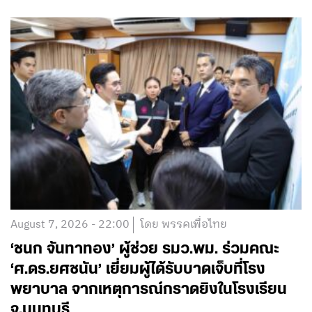
August 7, 2026 - 22:00
โดย พรรคเพื่อไทย
‘ชนก จันทาทอง’ ผู้ช่วย รมว.พม. ร่วมคณะ
‘ศ.ดร.ยศชนัน’ เยี่ยมผู้ได้รับบาดเจ็บที่โรง
พยาบาล จากเหตุการณ์กราดยิงในโรงเรียน
จ.นนทบุรี