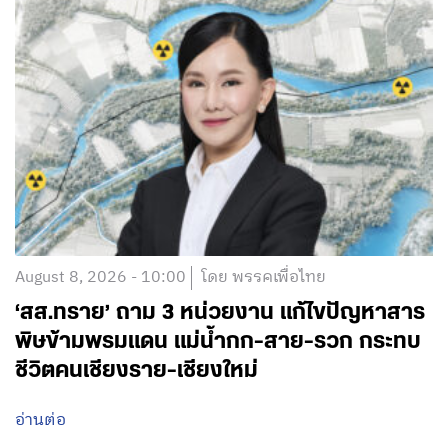
August 8, 2026 - 10:00
โดย พรรคเพื่อไทย
‘สส.ทราย’ ถาม 3 หน่วยงาน แก้ไขปัญหาสาร
พิษข้ามพรมแดน แม่น้ำกก-สาย-รวก กระทบ
ชีวิตคนเชียงราย-เชียงใหม่
อ่านต่อ