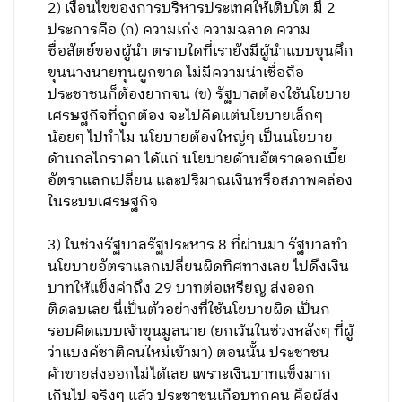
2) เงื่อนไขของการบริหารประเทศให้เติบโต มี 2
ประการคือ (ก) ความเก่ง ความฉลาด ความ
ซื่อสัตย์ของผู้นำ ตราบใดที่เรายังมีผู้นำแบบขุนศึก
ขุนนางนายทุนผูกขาด​ ไม่มีความน่าเชื่อถือ
ประชาชนก็ต้องยากจน (ข) รัฐบาลต้องใช้นโยบาย
เศรษฐกิจที่ถูกต้อง จะไปคิดแต่นโยบายเล็กๆ
น้อยๆ ไปทำไม นโยบายต้องใหญ่ๆ เป็นนโยบาย
ด้านกลไกราคา ได้แก่ นโยบายด้านอัตราดอกเบี้ย
อัตราแลกเปลี่ยน และปริมาณเงินหรือสภาพคล่อง
ในระบบเศรษฐกิจ
3) ในช่วงรัฐบาลรัฐประหาร 8 ที่ผ่านมา รัฐบาลทำ
นโยบายอัตราแลกเปลี่ยนผิดทิศทางเลย​ ไปดึงเงิน
บาทให้แข็งค่าถึง 29 บาทต่อเหรียญ ส่งออก
ติดลบเลย นี่เป็นตัวอย่างที่ใช้นโยบายผิด เป็นก
รอบคิดแบบเจ้าขุนมูลนาย (ยกเว้นในช่วงหลังๆ ที่ผู้
ว่าแบงค์ชาติคนใหม่เข้ามา) ตอนนั้น ประชาชน
ค้าขายส่งออกไม่ได้เลย เพราะเงินบาทแข็งมาก
เกินไป จริงๆ แล้ว ประชาชนเกือบทุกคน คือผู้ส่ง