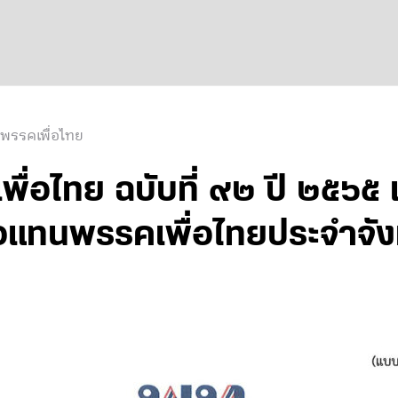
 พรรคเพื่อไทย
่อไทย ฉบับที่ ๙๒ ปี ๒๕๖๕ เ
ัวแทนพรรคเพื่อไทยประจำจั