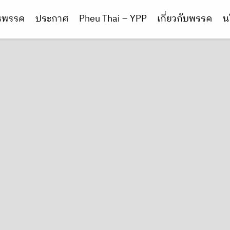
ารพรรค
ประกาศ
Pheu Thai – YPP
เกี่ยวกับพรรค
น