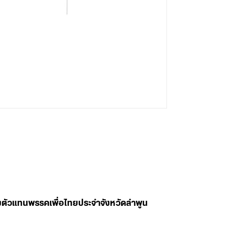
ลงตัวแทนพรรคเพื่อไทยประจำจังหวัดลำพูน